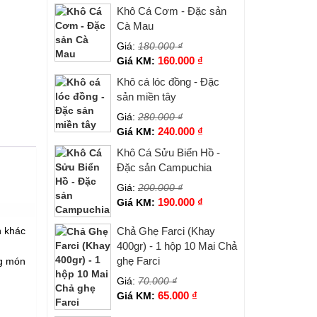
Khô Cá Cơm - Đặc sản
Cà Mau
Giá:
180.000
₫
160.000
₫
Giá KM:
Khô cá lóc đồng - Đặc
sản miền tây
Giá:
280.000
₫
240.000
₫
Giá KM:
Khô Cá Sửu Biển Hồ -
Đặc sản Campuchia
Giá:
200.000
₫
190.000
₫
Giá KM:
n khác
Chả Ghẹ Farci (Khay
400gr) - 1 hộp 10 Mai Chả
ghẹ Farci
ng món
Giá:
70.000
₫
65.000
₫
Giá KM: