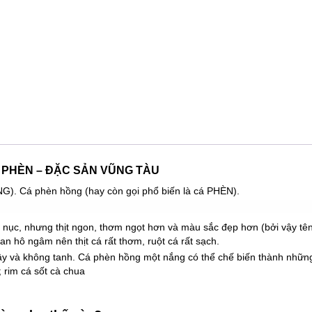
 PHÈN – ĐẶC SẢN VŨNG TÀU
. Cá phèn hồng (hay còn gọi phổ biến là cá PHÈN).
á nục, nhưng thịt ngon, thơm ngọt hơn và màu sắc đẹp hơn (bởi vậy tê
n hô ngâm nên thịt cá rất thơm, ruột cá rất sạch.
gậy và không tanh. Cá phèn hồng một nắng có thể chế biến thành nhữ
 rim cá sốt cà chua