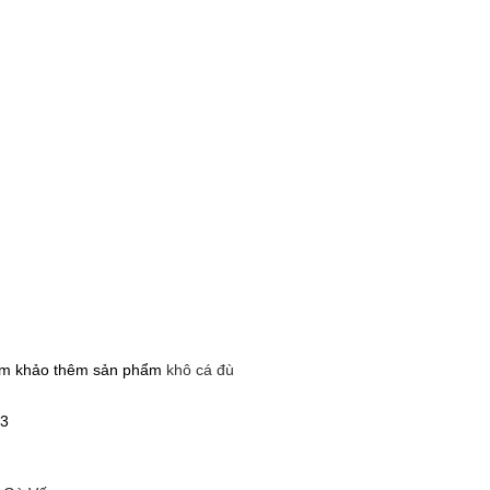
m khảo thêm sản phẩm
khô cá đù
63