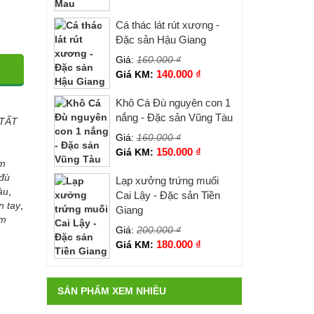
Cá thác lát rút xương -
Đặc sản Hậu Giang
Giá:
160.000
₫
140.000
₫
Giá KM:
Khô Cá Đù nguyên con 1
nắng - Đặc sản Vũng Tàu
TẤT
Giá:
160.000
₫
1
150.000
₫
Giá KM:
am
đù
Lạp xưởng trứng muối
àu
,
Cai Lậy - Đặc sản Tiền
n tay
,
Giang
am
Giá:
200.000
₫
180.000
₫
Giá KM:
SẢN PHẨM XEM NHIỀU