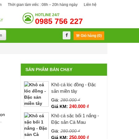
m
Thời gian làm viêc : 08h – 20h hàng ngày
Liên hệ
HOTLINE
24/7
0985 756 227
ÀY
m
Giỏ hàng (0)
SẢN PHẨM BÁN CHẠY
Khô cá lóc đồng - Đặc
sản miền tây
Giá:
280.000
₫
240.000
₫
Giá KM:
gọn
Khô cá sặc bổi 1 nắng -
.
Đặc sản Cà Mau
Giá:
280.000
₫
250.000
₫
Giá KM: