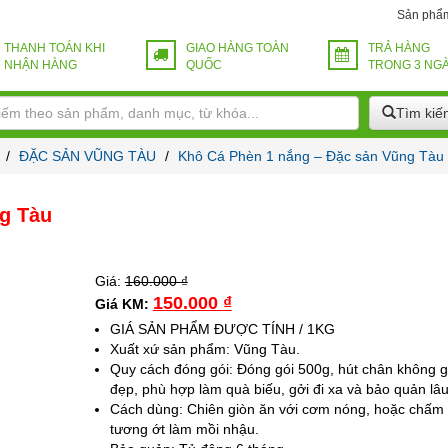
Sản phẩ
THANH TOÁN KHI
GIAO HÀNG TOÀN
TRẢ HÀNG
NHẬN HÀNG
QUỐC
TRONG 3 NG
Tìm kiế
/
ĐẶC SẢN VŨNG TÀU
/
Khô Cá Phèn 1 nắng – Đặc sản Vũng Tàu
g Tàu
Giá:
160.000
₫
150.000
₫
Giá KM:
GIÁ SẢN PHẨM ĐƯỢC TÍNH / 1KG
Xuất xứ sản phẩm: Vũng Tàu.
Quy cách đóng gói: Đóng gói 500g, hút chân không 
đẹp, phù hợp làm quà biếu, gởi đi xa và bảo quản lâu
Cách dùng: Chiên giòn ăn với cơm nóng, hoặc chấm
tương ớt làm mồi nhậu.