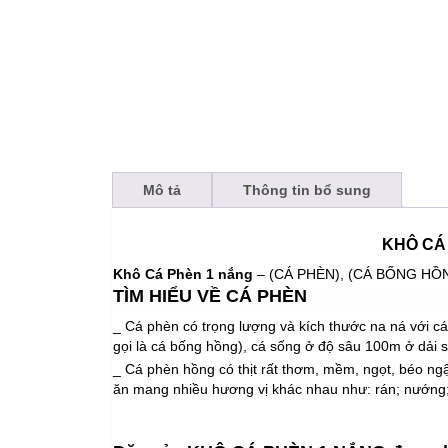
Mô tả
Thông tin bổ sung
KHÔ CÁ
Khô Cá Phèn 1 nắng
– (CÁ PHÈN), (CÁ BỐNG HỒNG)
TÌM HIỂU VỀ CÁ PHÈN
_ Cá phèn có trọng lượng và kích thước na ná với c
gọi là cá bống hồng), cá sống ở độ sâu 100m ở dải sa
_ Cá phèn hồng có thịt rất thơm, mềm, ngọt, béo n
ăn mang nhiều hương vị khác nhau như: rán; nướng;