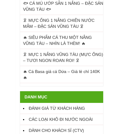
🐟 CÁ MÚ ƯỚP SẴN 1 NẮNG – ĐẶC SẢN
VŨNG TÀU 🐟
🦑 MỰC ỐNG 1 NẮNG CHIÊN NƯỚC
MẮM – ĐẶC SẢN VŨNG TÀU 🦑
🔥 SIÊU PHẨM CÁ THU MỘT NẮNG
VŨNG TÀU – NHÌN LÀ THÈM! 🔥
🦑 MỰC 1 NẮNG VŨNG TÀU (MỰC ỐNG)
– TƯƠI NGON ROAN ROI! 🦑
🔥 Cá Basa giả cá Dứa – Giá lẻ chỉ 140K
🔥
DANH MỤC
ĐÁNH GIÁ TỪ KHÁCH HÀNG
CÁC LOẠI KHÔ ĐI NƯỚC NGOÀI
DÀNH CHO KHÁCH SỈ (CTV)