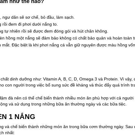
àm như thế nào?
, ngư dân sẽ sơ chế, bỏ đầu, làm sạch.
rồi đem đi phơi dưới nắng to.
ng tự nhiên rồi sẽ được đem đóng gói và hút chân không.
hèn hồng một nắng sẽ đảm bảo không có chất bảo quản và hoàn toàn t
h mắt. Đặc biệt là khi phơi nắng cá vẫn giữ nguyên được màu hồng vố
chất dinh dưỡng như: Vitamin A, B, C, D, Omega 3 và Protein. Vì vậy, 
o con người trong việc bổ sung sức đề kháng và thúc đẩy quá trình tr
 đậm đà nên có thể chế biến thành nhiều món ăn phù hợp với cả người 
uộng và sử dụng trong những bữa ăn thường ngày và các bữa tiệc.
ÈN 1 NẮNG
g và chế biến thành những món ăn trong bữa cơm thường ngày. Sau 
ch nhất: