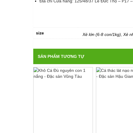
Địa chỉ Cửa hàng: 125/48/37 Lê Đức Thọ – P17 –
size
Xẻ lớn (6-8 con/1kg), Xẻ n
SẢN PHẨM TƯƠNG TỰ