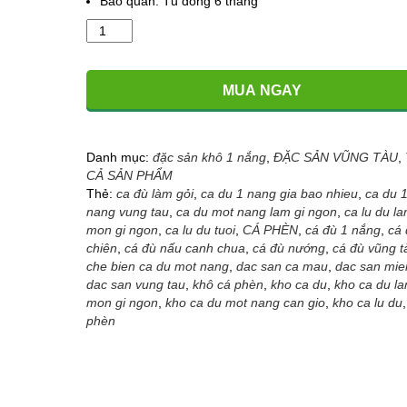
Bảo quản: Tủ đông 6 tháng
Khô
Cá
Phèn
1
MUA NGAY
nắng
-
Đặc
sản
Danh mục:
đặc sản khô 1 nắng
,
ĐẶC SẢN VŨNG TÀU
,
Vũng
CẢ SẢN PHẨM
Tàu
Thẻ:
ca đù làm gỏi
,
ca du 1 nang gia bao nhieu
,
ca du 
số
nang vung tau
,
ca du mot nang lam gi ngon
,
ca lu du l
lượng
mon gi ngon
,
ca lu du tuoi
,
CÁ PHÈN
,
cá đù 1 nắng
,
cá 
chiên
,
cá đù nấu canh chua
,
cá đù nướng
,
cá đù vũng t
che bien ca du mot nang
,
dac san ca mau
,
dac san mie
dac san vung tau
,
khô cá phèn
,
kho ca du
,
kho ca du l
mon gi ngon
,
kho ca du mot nang can gio
,
kho ca lu du
,
phèn