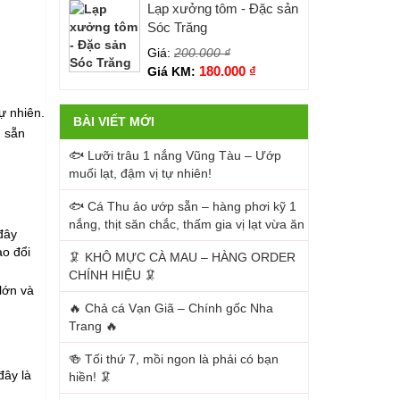
Lạp xưởng tôm - Đặc sản
Sóc Trăng
Giá:
200.000
₫
180.000
₫
Giá KM:
ự nhiên.
BÀI VIẾT MỚI
n sẵn
🐟 Lưỡi trâu 1 nắng Vũng Tàu – Ướp
muối lạt, đậm vị tự nhiên!
🐟 Cá Thu ảo ướp sẵn – hàng phơi kỹ 1
nắng, thịt săn chắc, thấm gia vị lạt vừa ăn
đây
ao đổi
🦑 KHÔ MỰC CÀ MAU – HÀNG ORDER
CHÍNH HIỆU 🦑
lớn và
🔥 Chả cá Vạn Giã – Chính gốc Nha
Trang 🔥
🍻 Tối thứ 7, mồi ngon là phải có bạn
đây là
hiền! 🦑