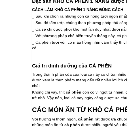
Đặc sản KHÔ CÁ PHÈN 1 NẮNG được l
CÁCH LÀM KHÔ CÁ PHÈN 1 NẮNG ĐÚNG CÁCH
_ Sau khi chọn ra những con cá hồng tươi ngon nhất
_ Sau đó tẩm ướp chúng theo phương pháp thủ công 
_ Cá sẽ chỉ được phơi khô một lần duy nhất dưới nắ
_ Với phương pháp chế biến truyền thống này, cá p
_ Cá phèn tươi vốn có màu hồng nhìn cảm thấy thíc
có.
Giá trị dinh dưỡng của CÁ PHÈN
Trong thành phần của của loại cá này có chứa nhiều 
được xem là thực phẩm mang đến rất nhiều lợi ích ch
chất.
Không chỉ vậy, thịt
cá phèn
còn có vị ngọt tự nhiên,
trẻ nhỏ. Vậy nên, loài cá này ngày càng được ưa ch
CÁC MÓN ĂN TỪ KHÔ CÁ PH
Với hương vị thơm ngon,
cá phèn
rất được ưa chuộn
những món ăn từ
cá phèn
được nhiều người yêu thí