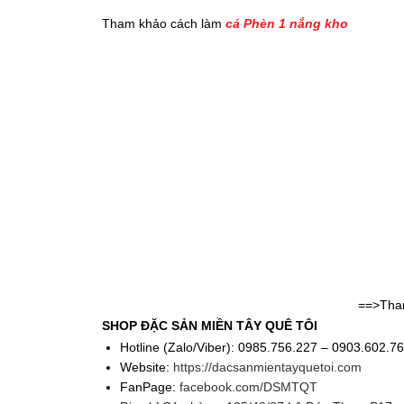
Tham khảo cách làm
cá Phèn 1 nắng kho
==>Tha
SHOP ĐẶC SẢN MIỀN TÂY QUÊ TÔI
Hotline (Zalo/Viber): 0985.756.227 – 0903.602.7
Website:
https://dacsanmientayquetoi.com
FanPage:
facebook.com/DSMTQT