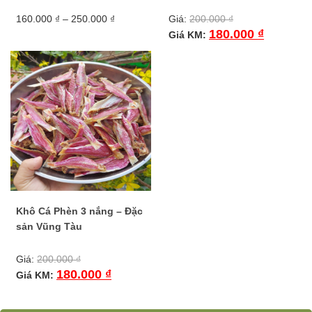
Khoảng
160.000
₫
–
250.000
₫
Giá:
200.000
₫
giá:
180.000
₫
Giá KM:
Sản
từ
phẩm
160.000 ₫
này
đến
có
250.000 ₫
nhiều
biến
thể.
Các
tùy
chọn
có
thể
được
Khô Cá Phèn 3 nắng – Đặc
chọn
sản Vũng Tàu
trên
trang
Giá:
200.000
₫
sản
180.000
₫
phẩm
Giá KM: