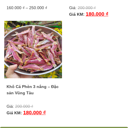
Khoảng
160.000
₫
–
250.000
₫
Giá:
200.000
₫
giá:
180.000
₫
Giá KM:
Sản
từ
phẩm
160.000 ₫
này
đến
có
250.000 ₫
nhiều
biến
thể.
Các
tùy
chọn
có
thể
được
Khô Cá Phèn 3 nắng – Đặc
chọn
sản Vũng Tàu
trên
trang
Giá:
200.000
₫
sản
180.000
₫
phẩm
Giá KM: