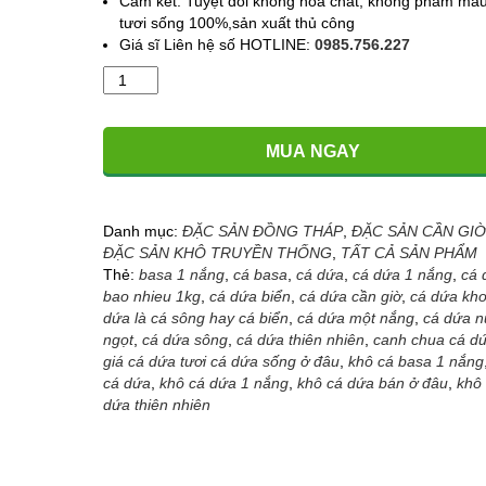
Cam kết: Tuyệt đối không hóa chất, không phẩm màu
tươi sống 100%,sản xuất thủ công
Giá sĩ Liên hệ số HOTLINE:
0985.756.227
Khô
Cá
Dứa
cắt
MUA NGAY
khúc
-
Dứa
file
Danh mục:
ĐẶC SẢN ĐỒNG THÁP
,
ĐẶC SẢN CẦN GIỜ
(Dẻo
ĐẶC SẢN KHÔ TRUYỀN THỐNG
,
TẤT CẢ SẢN PHẨM
2
Thẻ:
basa 1 nắng
,
cá basa
,
cá dứa
,
cá dứa 1 nắng
,
cá 
nắng)
bao nhieu 1kg
,
cá dứa biển
,
cá dứa cần giờ
,
cá dứa kh
số
dứa là cá sông hay cá biển
,
cá dứa một nắng
,
cá dứa n
lượng
ngọt
,
cá dứa sông
,
cá dứa thiên nhiên
,
canh chua cá d
giá cá dứa tươi cá dứa sống ở đâu
,
khô cá basa 1 nắng
cá dứa
,
khô cá dứa 1 nắng
,
khô cá dứa bán ở đâu
,
khô
dứa thiên nhiên