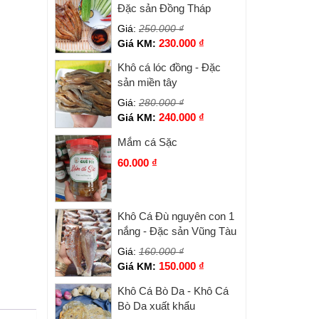
Đặc sản Đồng Tháp
Giá:
250.000
₫
230.000
₫
Giá KM:
Khô cá lóc đồng - Đặc
sản miền tây
Giá:
280.000
₫
240.000
₫
Giá KM:
Mắm cá Sặc
60.000
₫
Khô Cá Đù nguyên con 1
nắng - Đặc sản Vũng Tàu
Giá:
160.000
₫
150.000
₫
Giá KM:
Khô Cá Bò Da - Khô Cá
Bò Da xuất khẩu