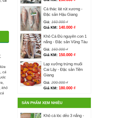
, cá
Cá thác lát rút xương -
Đặc sản Hậu Giang
Giá:
160.000
₫
140.000
₫
Giá KM:
Khô Cá Đù nguyên con 1
nắng - Đặc sản Vũng Tàu
Giá:
160.000
₫
150.000
₫
Giá KM:
,
Lạp xưởng trứng muối
dứa
Cai Lậy - Đặc sản Tiền
o
,
cá
Giang
ước
Giá:
200.000
₫
ứa
,
180.000
₫
,
khô
Giá KM:
 cá
SẢN PHẨM XEM NHIỀU
Khô cá lóc dẻo 3 nắng -