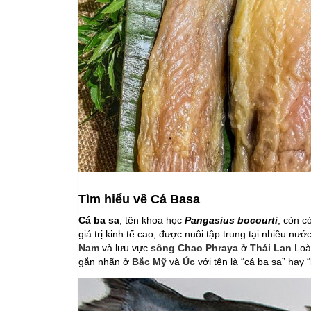
Tìm hiểu về Cá Basa
Cá ba sa
, tên khoa học
Pangasius bocourti
, còn c
giá trị kinh tế cao, được nuôi tập trung tại nhiều nước
Nam
và lưu vực
sông Chao Phraya
ở
Thái Lan
.Loà
gắn nhãn ở
Bắc Mỹ
và
Úc
với tên là “cá ba sa” hay “