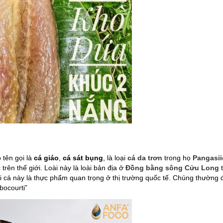
ó tên gọi là
cá giáo
,
cá sát bụng
, là loại
cá da trơn
trong họ
Pangasi
 trên thế giới. Loài này là loài bản địa ở
Đồng bằng sông Cửu Long
t
i cá này là thực phẩm quan trọng ở thị trường quốc tế. Chúng thường
bocourti”