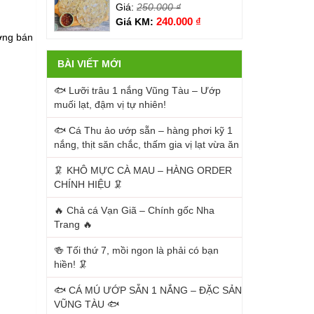
Giá:
250.000
₫
240.000
₫
Giá KM:
ường bán
BÀI VIẾT MỚI
🐟 Lưỡi trâu 1 nắng Vũng Tàu – Ướp
muối lạt, đậm vị tự nhiên!
🐟 Cá Thu ảo ướp sẵn – hàng phơi kỹ 1
nắng, thịt săn chắc, thấm gia vị lạt vừa ăn
🦑 KHÔ MỰC CÀ MAU – HÀNG ORDER
CHÍNH HIỆU 🦑
🔥 Chả cá Vạn Giã – Chính gốc Nha
Trang 🔥
🍻 Tối thứ 7, mồi ngon là phải có bạn
hiền! 🦑
🐟 CÁ MÚ ƯỚP SẴN 1 NẮNG – ĐẶC SẢN
VŨNG TÀU 🐟