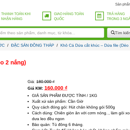
Sản phẩ
THANH TOÁN KHI
GIAO HÀNG TOÀN
TRẢ HÀNG
NHẬN HÀNG
QUỐC
TRONG 3 NG
Tìm kiế
ỚC
/
ĐẶC SẢN ĐỒNG THÁP
/
Khô Cá Dứa cắt khúc – Dứa file (Dẻo
ẻo 2 nắng)
Giá:
180.000
₫
160.000
₫
Giá KM:
GIÁ SẢN PHẨM ĐƯỢC TÍNH / 1KG
Xuất xứ sản phẩm: Cần Giờ
Quy cách đóng gói: Hút chân không gói 500g
Cách dùng: Chiên giòn ăn với cơm nóng.., làm gỏi xo
dưa leo đều ngon
Bảo quản: Tủ đông 6 tháng.