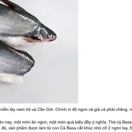
h miền tây nam bộ và Cần Giờ. Chính vì độ ngon và giá cả phải chăng, 
n nay, một món ăn ngon, một món quà biếu đầy ý nghĩa. Thịt cá Bas
đó, sản phẩm được làm từ con Cá Basa cắt khúc nhỏ cỡ 2 ngón tay, fi