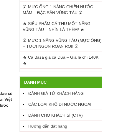
🦑 MỰC ỐNG 1 NẮNG CHIÊN NƯỚC
MẮM – ĐẶC SẢN VŨNG TÀU 🦑
🔥 SIÊU PHẨM CÁ THU MỘT NẮNG
VŨNG TÀU – NHÌN LÀ THÈM! 🔥
🦑 MỰC 1 NẮNG VŨNG TÀU (MỰC ỐNG)
– TƯƠI NGON ROAN ROI! 🦑
🔥 Cá Basa giả cá Dứa – Giá lẻ chỉ 140K
🔥
DANH MỤC
idae
có
ĐÁNH GIÁ TỪ KHÁCH HÀNG
ại
Việt
CÁC LOẠI KHÔ ĐI NƯỚC NGOÀI
 được
DÀNH CHO KHÁCH SỈ (CTV)
Hướng dẫn đặt hàng