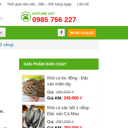
m
Thời gian làm viêc : 08h – 20h hàng ngày
Liên hệ
HOTLINE
24/7
0985 756 227
ÀY
m
Giỏ hàng (0)
 2 nắng)
SẢN PHẨM BÁN CHẠY
Khô cá lóc đồng - Đặc
sản miền tây
Giá:
280.000
₫
240.000
₫
Giá KM:
Khô cá sặc bổi 1 nắng -
ài,
Đặc sản Cà Mau
Giá:
280.000
₫
250.000
₫
Giá KM: