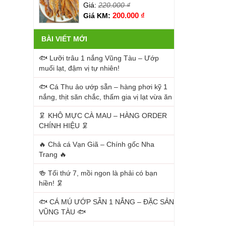
Giá:
220.000
₫
200.000
₫
Giá KM:
BÀI VIẾT MỚI
🐟 Lưỡi trâu 1 nắng Vũng Tàu – Ướp
muối lạt, đậm vị tự nhiên!
🐟 Cá Thu ảo ướp sẵn – hàng phơi kỹ 1
nắng, thịt săn chắc, thấm gia vị lạt vừa ăn
🦑 KHÔ MỰC CÀ MAU – HÀNG ORDER
CHÍNH HIỆU 🦑
🔥 Chả cá Vạn Giã – Chính gốc Nha
Trang 🔥
🍻 Tối thứ 7, mồi ngon là phải có bạn
hiền! 🦑
🐟 CÁ MÚ ƯỚP SẴN 1 NẮNG – ĐẶC SẢN
VŨNG TÀU 🐟