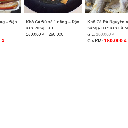
ng – Đặc
Khô Cá Đù xẻ 1 nắng – Đặc
Khô Cá Đù Nguyên c
sản Vũng Tàu
nắng)- Đặc sản Cà 
Khoảng
160.000
₫
–
250.000
₫
Giá:
200.000
₫
giá:
0
₫
180.000
₫
Giá KM:
Sản
từ
phẩm
160.000 ₫
này
đến
có
250.000 ₫
nhiều
biến
thể.
Các
tùy
chọn
có
thể
được
chọn
trên
trang