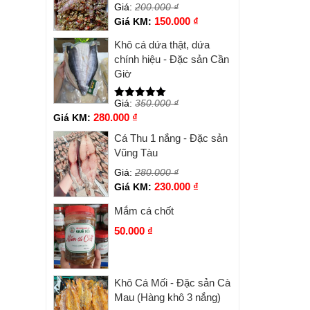
Giá:
200.000
₫
150.000
₫
Giá KM:
Khô cá dứa thật, dứa
chính hiệu - Đặc sản Cần
Giờ
Giá:
350.000
₫
Được xếp
hạng
5.00
5
280.000
₫
Giá KM:
sao
Cá Thu 1 nắng - Đặc sản
Vũng Tàu
Giá:
280.000
₫
230.000
₫
Giá KM:
Mắm cá chốt
50.000
₫
Khô Cá Mối - Đặc sản Cà
Mau (Hàng khô 3 nắng)