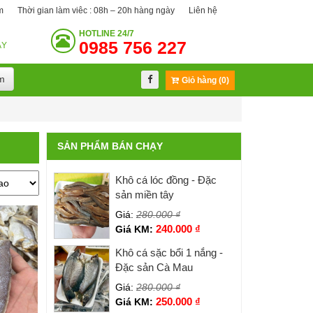
m
Thời gian làm viêc : 08h – 20h hàng ngày
Liên hệ
HOTLINE
24/7
0985 756 227
ÀY
m
Giỏ hàng (0)
SẢN PHẨM BÁN CHẠY
Khô cá lóc đồng - Đặc
sản miền tây
Giá:
280.000
₫
240.000
₫
Giá KM:
Khô cá sặc bổi 1 nắng -
Đặc sản Cà Mau
Giá:
280.000
₫
250.000
₫
Giá KM: