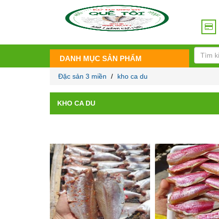
DANH MỤC SẢN PHẨM
Đặc sản 3 miền
/
kho ca du
KHO CA DU
Đã
Hiển thị tất cả 5 kết quả
sắp
xếp
theo
giá:
thấp
đến
cao