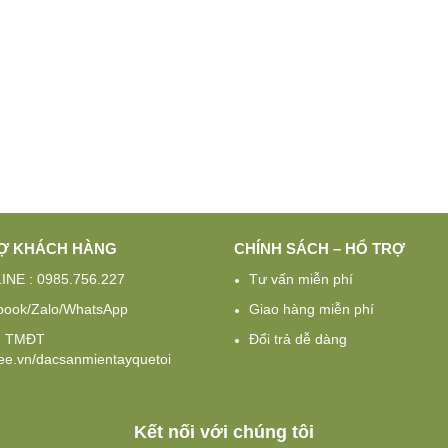
Ợ KHÁCH HÀNG
CHÍNH SÁCH – HỔ TRỢ
INE : 0985.756.227
Tư vấn miễn phí
book/Zalo/WhatsApp
Giao hàng miễn phí
g TMĐT
Đổi trả dễ dàng
e.vn/dacsanmientayquetoi
Kết nối với chúng tôi