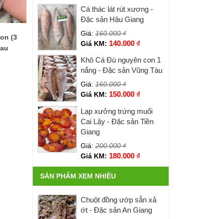
Cá thác lát rút xương -
Đặc sản Hậu Giang
Giá:
160.000
₫
on (3
140.000
₫
Giá KM:
Mau
Khô Cá Đù nguyên con 1
nắng - Đặc sản Vũng Tàu
Giá:
160.000
₫
150.000
₫
Giá KM:
Lạp xưởng trứng muối
Cai Lậy - Đặc sản Tiền
Giang
Giá:
200.000
₫
180.000
₫
Giá KM:
SẢN PHẨM XEM NHIỀU
Chuột đồng ướp sẵn xả
ớt - Đặc sản An Giang