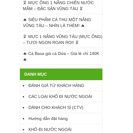
🦑 MỰC ỐNG 1 NẮNG CHIÊN NƯỚC
MẮM – ĐẶC SẢN VŨNG TÀU 🦑
🔥 SIÊU PHẨM CÁ THU MỘT NẮNG
VŨNG TÀU – NHÌN LÀ THÈM! 🔥
🦑 MỰC 1 NẮNG VŨNG TÀU (MỰC ỐNG)
– TƯƠI NGON ROAN ROI! 🦑
🔥 Cá Basa giả cá Dứa – Giá lẻ chỉ 140K
🔥
DANH MỤC
ĐÁNH GIÁ TỪ KHÁCH HÀNG
CÁC LOẠI KHÔ ĐI NƯỚC NGOÀI
DÀNH CHO KHÁCH SỈ (CTV)
Hướng dẫn đặt hàng
KHÔ ĐI NƯỚC NGOÀI