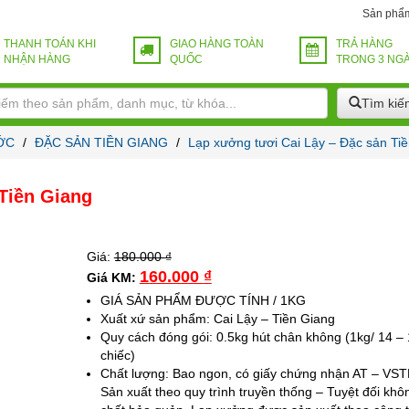
Sản phẩ
THANH TOÁN KHI
GIAO HÀNG TOÀN
TRẢ HÀNG
NHẬN HÀNG
QUỐC
TRONG 3 NG
Tìm kiế
ỚC
/
ĐẶC SẢN TIỀN GIANG
/
Lạp xưởng tươi Cai Lậy – Đặc sản Ti
Tiền Giang
Giá:
180.000
₫
160.000
₫
Giá KM:
GIÁ SẢN PHẨM ĐƯỢC TÍNH / 1KG
Xuất xứ sản phẩm: Cai Lậy – Tiền Giang
Quy cách đóng gói: 0.5kg hút chân không (1kg/ 14 –
chiếc)
Chất lượng: Bao ngon, có giấy chứng nhận AT – VST
Sản xuất theo quy trình truyền thống – Tuyệt đối khô