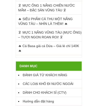
🦑 MỰC ỐNG 1 NẮNG CHIÊN NƯỚC
MẮM – ĐẶC SẢN VŨNG TÀU 🦑
🔥 SIÊU PHẨM CÁ THU MỘT NẮNG
VŨNG TÀU – NHÌN LÀ THÈM! 🔥
🦑 MỰC 1 NẮNG VŨNG TÀU (MỰC ỐNG)
– TƯƠI NGON ROAN ROI! 🦑
🔥 Cá Basa giả cá Dứa – Giá lẻ chỉ 140K
🔥
DANH MỤC
ĐÁNH GIÁ TỪ KHÁCH HÀNG
CÁC LOẠI KHÔ ĐI NƯỚC NGOÀI
DÀNH CHO KHÁCH SỈ (CTV)
Hướng dẫn đặt hàng