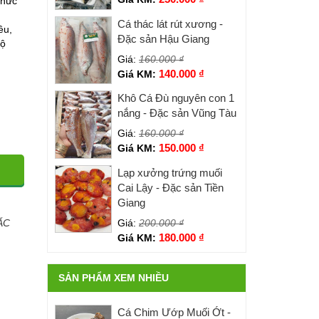
thức
Cá thác lát rút xương -
êu,
Đặc sản Hậu Giang
lộ
Giá:
160.000
₫
140.000
₫
Giá KM:
Khô Cá Đù nguyên con 1
nắng - Đặc sản Vũng Tàu
Giá:
160.000
₫
150.000
₫
Giá KM:
Lạp xưởng trứng muối
Cai Lậy - Đặc sản Tiền
Giang
Giá:
200.000
₫
ẶC
180.000
₫
Giá KM:
SẢN PHẨM XEM NHIỀU
Cá Chim Ướp Muối Ớt -