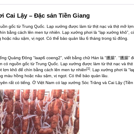
i Cai Lậy – Đặc sản Tiền Giang
uồn gốc từ Trung Quốc. Lạp xưởng được làm từ thịt nạc và thịt mỡ lợn
chín bằng cách lên men tự nhiên. Lạp xưởng phơi là “lạp xưởng khô”, c
 hoặc nâu sậm, vị ngọt. Có thể bảo quản lâu 6 tháng trong tủ đông.
iếng Quảng Đông “laap6 coeng2”, viết bằng chữ Hán là “臘腸”. “臘腸” đ
 ăn có nguồn gốc từ
Trung Quốc
. Lạp xưởng được làm từ
thịt nạc và thị
[1]
t
lợn khô để chín bằng cách
lên men
tự nhiên
. Lạp xưởng phơi là “l
ng màu hồng hoặc nâu sậm, vị ngọt. Có thể bảo quản lâu.
n rất có tiếng. Ở Việt Nam có lạp xưởng Sóc Trăng và Cai Lậy (Tiền