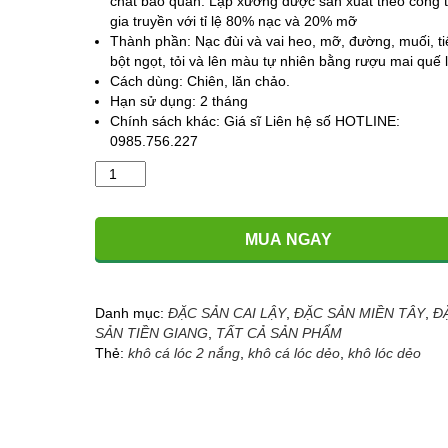
chất bảo quản. Lạp xưởng được sản xuất theo công 
gia truyền với tỉ lệ 80% nạc và 20% mỡ
Thành phần: Nạc đùi và vai heo, mỡ, đường, muối, ti
bột ngọt, tỏi và lên màu tự nhiên bằng rượu mai quế 
Cách dùng: Chiên, lăn chảo.
Hạn sử dụng: 2 tháng
Chính sách khác: Giá sĩ Liên hệ số HOTLINE:
0985.756.227
Lạp
xưởng
tươi
Cai
MUA NGAY
Lậy
-
Đặc
sản
Danh mục:
ĐẶC SẢN CAI LẬY
,
ĐẶC SẢN MIỀN TÂY
,
Đ
Tiền
SẢN TIỀN GIANG
,
TẤT CẢ SẢN PHẨM
Giang
Thẻ:
khô cá lóc 2 nắng
,
khô cá lóc dẻo
,
khô lóc dẻo
số
lượng