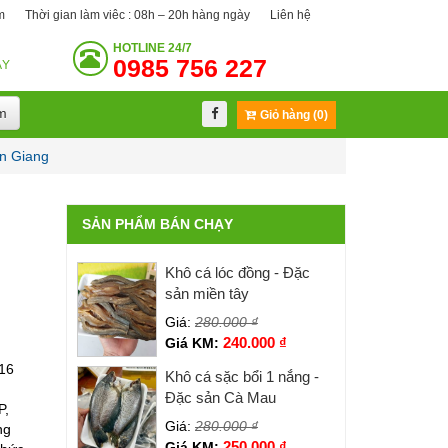
m
Thời gian làm viêc : 08h – 20h hàng ngày
Liên hệ
HOTLINE
24/7
0985 756 227
ÀY
m
Giỏ hàng (0)
ền Giang
SẢN PHẨM BÁN CHẠY
Khô cá lóc đồng - Đặc
sản miền tây
Giá:
280.000
₫
240.000
₫
Giá KM:
 16
Khô cá sặc bổi 1 nắng -
Đặc sản Cà Mau
P,
Giá:
280.000
₫
ng
250.000
₫
Giá KM: