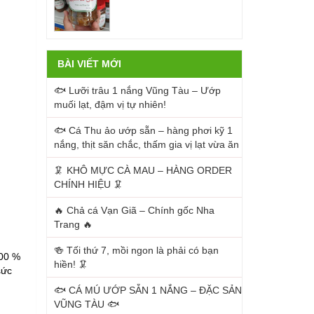
BÀI VIẾT MỚI
🐟 Lưỡi trâu 1 nắng Vũng Tàu – Ướp
muối lạt, đậm vị tự nhiên!
🐟 Cá Thu ảo ướp sẵn – hàng phơi kỹ 1
nắng, thịt săn chắc, thấm gia vị lạt vừa ăn
🦑 KHÔ MỰC CÀ MAU – HÀNG ORDER
CHÍNH HIỆU 🦑
🔥 Chả cá Vạn Giã – Chính gốc Nha
Trang 🔥
🍻 Tối thứ 7, mồi ngon là phải có bạn
100 %
hiền! 🦑
sức
🐟 CÁ MÚ ƯỚP SẴN 1 NẮNG – ĐẶC SẢN
VŨNG TÀU 🐟