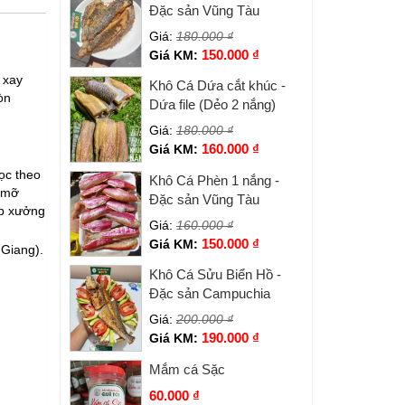
Đặc sản Vũng Tàu
Giá:
180.000
₫
150.000
₫
Giá KM:
 xay
Khô Cá Dứa cắt khúc -
òn
Dứa file (Dẻo 2 nắng)
Giá:
180.000
₫
160.000
₫
Giá KM:
ọc theo
Khô Cá Phèn 1 nắng -
t mỡ
Đặc sản Vũng Tàu
ạp xưởng
Giá:
160.000
₫
150.000
₫
Giá KM:
 Giang).
Khô Cá Sửu Biển Hồ -
Đặc sản Campuchia
Giá:
200.000
₫
190.000
₫
Giá KM:
Mắm cá Sặc
60.000
₫