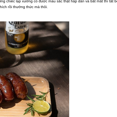
hững chiếc lạp xưởng có được màu sắc thật hấp dẫn và bắt mắt thì tắt b
thích rồi thưởng thức mà thôi.