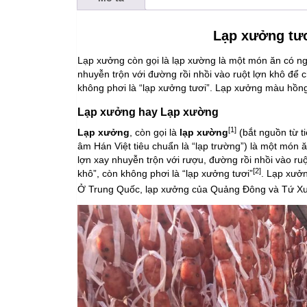
Lạp xưởng tươ
Lạp xưởng còn gọi là lạp xường là một món ăn có ng
nhuyễn trộn với đường rồi nhồi vào ruột lợn khô để 
không phơi là “lạp xưởng tươi”. Lạp xưởng màu hồng
Lạp xưởng hay Lạp xường
[1]
Lạp xưởng
, còn gọi là
lạp xường
(bắt nguồn từ t
âm Hán Việt tiêu chuẩn là “lạp trường”) là một món
lợn
xay nhuyễn trộn với
rượu
,
đường
rồi nhồi vào
ruộ
[2]
khô”, còn không phơi là “lạp xưởng tươi”
. Lạp xưở
Ở Trung Quốc, lạp xưởng của Quảng Đông và Tứ Xuyê