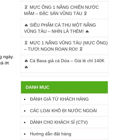
🦑 MỰC ỐNG 1 NẮNG CHIÊN NƯỚC
MẮM – ĐẶC SẢN VŨNG TÀU 🦑
🔥 SIÊU PHẨM CÁ THU MỘT NẮNG
VŨNG TÀU – NHÌN LÀ THÈM! 🔥
🦑 MỰC 1 NẮNG VŨNG TÀU (MỰC ỐNG)
– TƯƠI NGON ROAN ROI! 🦑
g ngày.
🔥 Cá Basa giả cá Dứa – Giá lẻ chỉ 140K
xả ớt
🔥
DANH MỤC
ĐÁNH GIÁ TỪ KHÁCH HÀNG
CÁC LOẠI KHÔ ĐI NƯỚC NGOÀI
DÀNH CHO KHÁCH SỈ (CTV)
Hướng dẫn đặt hàng