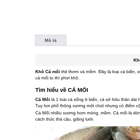
Mô tả
Kh
Khô Cá mối
thịt thơm và mềm. Đây là loại cá biển,
cá mối to thì phơi khô.
Tìm hiểu về CÁ MỐI
Cá Mối
là 1 loài cá sống ở biển, cá sở hữu thân dài 
Tuy hơi phổ thông xương một chút nhưng có điểm cộng
Cá Mối nhiều xương hom mỏng, mềm. Cá mối là dòng
cách thức thả câu, giăng lưới.