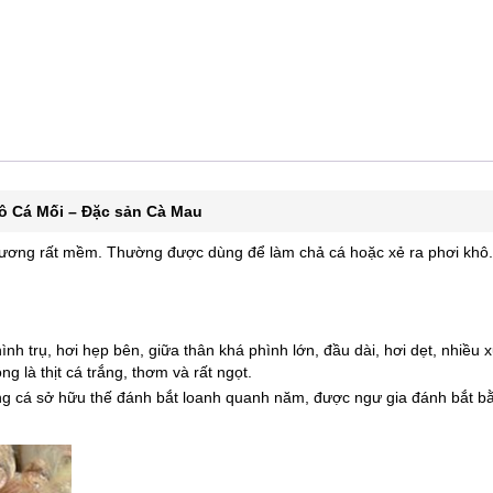
ô Cá Mối – Đặc sản Cà Mau
 xương rất mềm. Thường được dùng để làm chả cá hoặc xẻ ra phơi khô.
hình trụ, hơi hẹp bên, giữa thân khá phình lớn, đầu dài, hơi dẹt, nhiều 
 là thịt cá trắng, thơm và rất ngọt.
 cá sở hữu thế đánh bắt loanh quanh năm, được ngư gia đánh bắt b