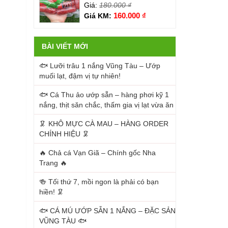
Giá:
180.000
₫
160.000
₫
Giá KM:
BÀI VIẾT MỚI
🐟 Lưỡi trâu 1 nắng Vũng Tàu – Ướp
muối lạt, đậm vị tự nhiên!
🐟 Cá Thu ảo ướp sẵn – hàng phơi kỹ 1
nắng, thịt săn chắc, thấm gia vị lạt vừa ăn
🦑 KHÔ MỰC CÀ MAU – HÀNG ORDER
CHÍNH HIỆU 🦑
🔥 Chả cá Vạn Giã – Chính gốc Nha
Trang 🔥
🍻 Tối thứ 7, mồi ngon là phải có bạn
hiền! 🦑
🐟 CÁ MÚ ƯỚP SẴN 1 NẮNG – ĐẶC SẢN
VŨNG TÀU 🐟