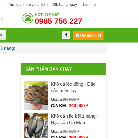
m
Thời gian làm viêc : 08h – 20h hàng ngày
Liên hệ
HOTLINE
24/7
0985 756 227
ÀY
m
Giỏ hàng (0)
 3 nắng)
SẢN PHẨM BÁN CHẠY
Khô cá lóc đồng - Đặc
sản miền tây
Giá:
280.000
₫
240.000
₫
Giá KM:
Khô cá sặc bổi 1 nắng -
Đặc sản Cà Mau
Giá:
280.000
₫
250.000
₫
Giá KM: