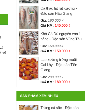
Cá thác lát rút xương -
Đặc sản Hậu Giang
Giá:
160.000
₫
140.000
₫
Giá KM:
Khô Cá Đù nguyên con 1
N
nắng - Đặc sản Vũng Tàu
Giá:
160.000
₫
cá
150.000
₫
Giá KM:
 rút
Lạp xưởng trứng muối
Cai Lậy - Đặc sản Tiền
Giang
Giá:
200.000
₫
180.000
₫
Giá KM:
SẢN PHẨM XEM NHIỀU
Trứng cá sặc - Đặc sản