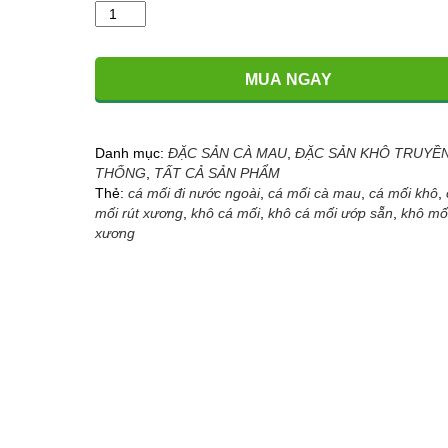
Khô
Cá
Mối
-
MUA NGAY
Đặc
sản
Cà
Mau
Danh mục:
ĐẶC SẢN CÀ MAU
,
ĐẶC SẢN KHÔ TRUYỀ
(Hàng
THỐNG
,
TẤT CẢ SẢN PHẨM
khô
Thẻ:
cá mối đi nước ngoài
,
cá mối cà mau
,
cá mối khô
,
3
mối rút xương
,
khô cá mối
,
khô cá mối ướp sẵn
,
khô mối
nắng)
xương
số
lượng