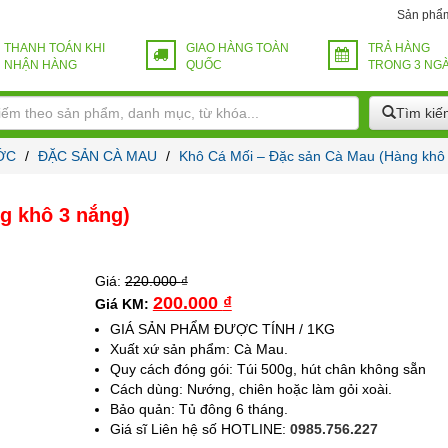
Sản phẩ
THANH TOÁN KHI
GIAO HÀNG TOÀN
TRẢ HÀNG
NHẬN HÀNG
QUỐC
TRONG 3 NG
Tìm kiế
ỚC
/
ĐẶC SẢN CÀ MAU
/
Khô Cá Mối – Đặc sản Cà Mau (Hàng khô
g khô 3 nắng)
Giá:
220.000
₫
200.000
₫
Giá KM:
GIÁ SẢN PHẨM ĐƯỢC TÍNH / 1KG
Xuất xứ sản phẩm: Cà Mau.
Quy cách đóng gói: Túi 500g, hút chân không sẵn
Cách dùng: Nướng, chiên hoặc làm gỏi xoài.
Bảo quản: Tủ đông 6 tháng.
Giá sĩ Liên hệ số HOTLINE:
0985.756.227