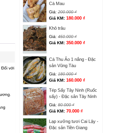
Cà Mau
Giá:
200.000
₫
180.000
₫
Giá KM:
Khô trâu
Giá:
450.000
₫
350.000
₫
Giá KM:
Cá Thu Ảo 1 nắng - Đặc
sản Vũng Tàu
 Đối với
Giá:
180.000
₫
160.000
₫
Giá KM:
Tép Sấy Tây Ninh (Ruốc
xương.
sấy) - Đặc sản Tây Ninh
Giá:
80.000
₫
ằng
70.000
₫
Giá KM:
Lạp xưởng tươi Cai Lậy -
Đặc sản Tiền Giang