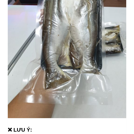
❌ LƯU Ý: