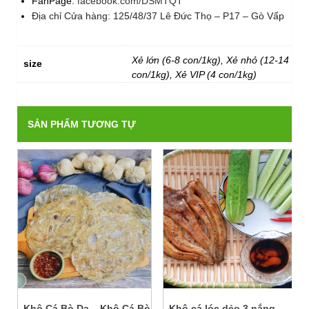
FanPage:
facebook.com/DSMTQT
Địa chỉ Cửa hàng: 125/48/37 Lê Đức Thọ – P17 – Gò Vấp
Xẻ lớn (6-8 con/1kg), Xẻ nhỏ (12-14
size
con/1kg), Xẻ VIP (4 con/1kg)
SẢN PHẨM TƯƠNG TỰ
Khô Cá Bò Da – Khô Cá Bò
Khô cá lóc dẻo 3 nắng –