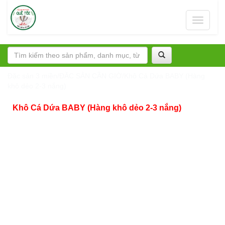
Toggle
navigati
Đặc sản 3 miền
/
ĐẶC SẢN CẦN GIỜ
/
Khô Cá Dứa BABY (Hàng
khô dẻo 2-3 nắng)
Khô Cá Dứa BABY (Hàng khô dẻo 2-3 nắng)