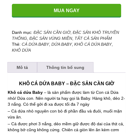
Dứa
BABY
MUA NGAY
(Hàng
khô
dẻo
2-
Danh mục:
ĐẶC SẢN CẦN GIỜ
,
ĐẶC SẢN KHÔ TRUYỀN
3
THỐNG
,
ĐẶC SẢN VÙNG MIỀN
,
TẤT CẢ SẢN PHẨM
nắng)
Thẻ:
CÁ DỨA BABY
,
DỨA BABY
,
KHÔ CÁ DỨA BABY
,
số
KHÔ DỨA
lượng
Mô tả
Thông tin bổ sung
KHÔ CÁ DỨA BABY – ĐẶC SẢN CẦN GIỜ
Khô cá dứa Baby
– là sản phẩm được làm từ Con cá Dứa
nhỏ/ Dứa con. Nên người ta hay gọi là Baby. Hàng khô, dẻo 2-
3 nắng. Có thể gởi đi xa được tối đa 7 ngày
– Cá dứa nhỏ nguyên con bỏ đi phần đầu và đuôi, muối mặn
vừa ăn.
– Cá được phơi 3 nắng, dẻo mềm giữ được độ dai của thịt cá,
không bở cũng không cứng. Chiên cá giòn lên ăn kèm cơm