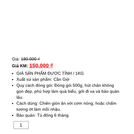
Giá:
180.000
₫
150.000
₫
Giá KM:
GIÁ SẢN PHẨM ĐƯỢC TÍNH / 1KG
Xuất xứ sản phẩm: Cần Giờ
Quy cách đóng gói: Đóng gói 500g, hút chân không
gọn đẹp, phù hợp làm quà biếu, gởi đi xa và bảo quản
lâu.
Cách dùng: Chiên giòn ăn với cơm nóng, hoặc chấm
tương ớt làm mồi nhậu.
Bảo quản: Tủ đông 6 tháng.
Khô
Cá