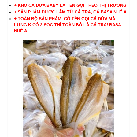
+ KHÔ CÁ DỨA BABY LÀ TÊN GỌI THEO THỊ TRƯỜNG
+ SẢN PHẨM ĐƯỢC LÀM TỪ CÁ TRA, CÁ BASA NHÉ Ạ
+ TOÀN BỘ SẢN PHẨM, CÓ TÊN GỌI CÁ DỨA MÀ
LƯNG K CÓ 2 SỌC THÌ TOÀN BỘ LÀ CÁ TRA/ BASA
NHÉ Ạ