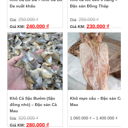
Da xuất khẩu
Đặc sản Đồng Tháp
250.000
₫
250.000
₫
Giá:
Giá:
240.000
₫
230.000
₫
Giá KM:
Giá KM:
Khô Cá Sặc Bướm (Sặc
Khô mực câu – Đặc sản Cà
đồng nhỏ) – Đặc sản Cà
Mau
Mau
Khoả
320.000
₫
1.060.000
₫
–
1.400.000
₫
Giá:
giá:
280.000
₫
Giá KM:
Sản