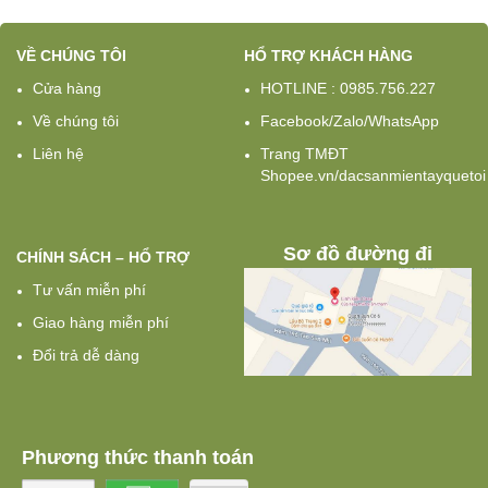
từ
phẩm
1.060
này
đến
VỀ CHÚNG TÔI
HỔ TRỢ KHÁCH HÀNG
có
1.400
nhiều
Cửa hàng
HOTLINE : 0985.756.227
biến
Về chúng tôi
Facebook/Zalo/WhatsApp
thể.
Các
Liên hệ
Trang TMĐT
tùy
Shopee.vn/dacsanmientayquetoi
chọn
có
thể
Sơ đồ đường đi
CHÍNH SÁCH – HỔ TRỢ
được
chọn
Tư vấn miễn phí
trên
Giao hàng miễn phí
trang
sản
Đổi trả dễ dàng
phẩm
Phương thức thanh toán