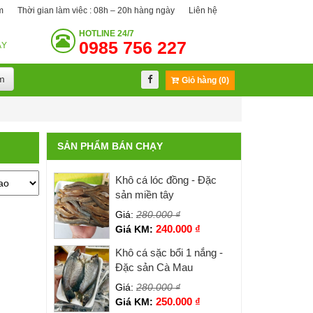
m
Thời gian làm viêc : 08h – 20h hàng ngày
Liên hệ
HOTLINE
24/7
0985 756 227
ÀY
m
Giỏ hàng (0)
SẢN PHẨM BÁN CHẠY
Khô cá lóc đồng - Đặc
sản miền tây
Giá:
280.000
₫
240.000
₫
Giá KM:
Khô cá sặc bổi 1 nắng -
Đặc sản Cà Mau
Giá:
280.000
₫
250.000
₫
Giá KM: