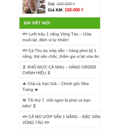
Giá:
160.000
₫
150.000
₫
Giá KM:
BÀI VIẾT MỚI
🐟 Lưỡi trâu 1 nắng Vũng Tàu – Ướp
muối lạt, đậm vị tự nhiên!
🐟 Cá Thu ảo ướp sẵn – hàng phơi kỹ 1
nắng, thịt săn chắc, thấm gia vị lạt vừa ăn
🦑 KHÔ MỰC CÀ MAU – HÀNG ORDER
CHÍNH HIỆU 🦑
🔥 Chả cá Vạn Giã – Chính gốc Nha
Trang 🔥
🍻 Tối thứ 7, mồi ngon là phải có bạn
hiền! 🦑
🐟 CÁ MÚ ƯỚP SẴN 1 NẮNG – ĐẶC SẢN
VŨNG TÀU 🐟