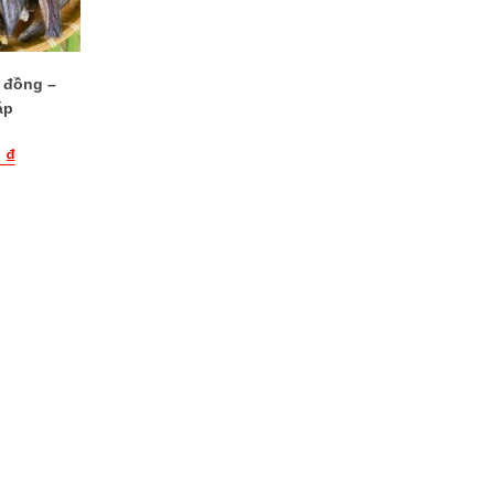
 đồng –
áp
0
₫