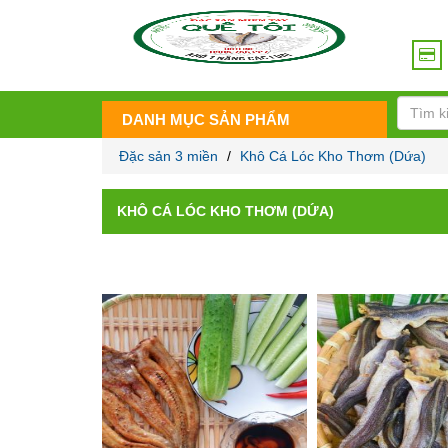
DANH MỤC SẢN PHẨM
Đặc sản 3 miền
/
Khô Cá Lóc Kho Thơm (Dứa)
KHÔ CÁ LÓC KHO THƠM (DỨA)
Đã
Hiển thị tất cả 2 kết quả
sắp
xếp
theo
giá:
thấp
đến
cao