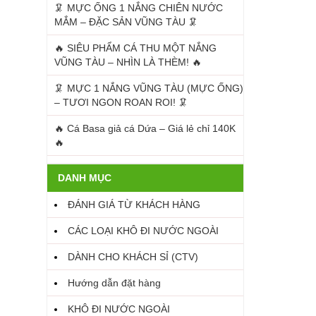
🦑 MỰC ỐNG 1 NẮNG CHIÊN NƯỚC
MẮM – ĐẶC SẢN VŨNG TÀU 🦑
🔥 SIÊU PHẨM CÁ THU MỘT NẮNG
VŨNG TÀU – NHÌN LÀ THÈM! 🔥
🦑 MỰC 1 NẮNG VŨNG TÀU (MỰC ỐNG)
– TƯƠI NGON ROAN ROI! 🦑
🔥 Cá Basa giả cá Dứa – Giá lẻ chỉ 140K
🔥
DANH MỤC
ĐÁNH GIÁ TỪ KHÁCH HÀNG
CÁC LOẠI KHÔ ĐI NƯỚC NGOÀI
DÀNH CHO KHÁCH SỈ (CTV)
Hướng dẫn đặt hàng
KHÔ ĐI NƯỚC NGOÀI