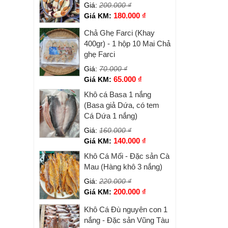
Giá:
200.000
₫
180.000
₫
Giá KM:
Chả Ghẹ Farci (Khay
400gr) - 1 hộp 10 Mai Chả
ghẹ Farci
Giá:
70.000
₫
65.000
₫
Giá KM:
Khô cá Basa 1 nắng
(Basa giả Dứa, có tem
Cá Dứa 1 nắng)
Giá:
160.000
₫
140.000
₫
Giá KM:
Khô Cá Mối - Đặc sản Cà
Mau (Hàng khô 3 nắng)
Giá:
220.000
₫
200.000
₫
Giá KM:
Khô Cá Đù nguyên con 1
nắng - Đặc sản Vũng Tàu