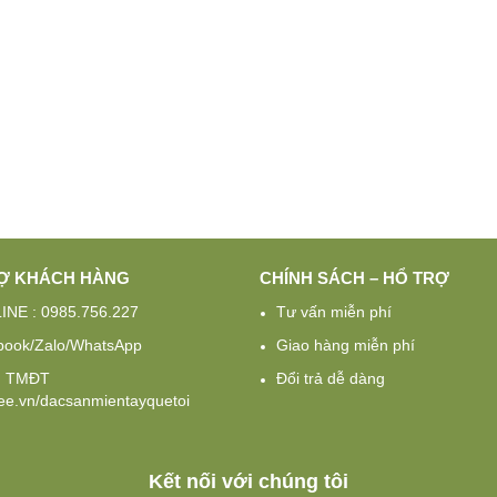
Ợ KHÁCH HÀNG
CHÍNH SÁCH – HỔ TRỢ
INE : 0985.756.227
Tư vấn miễn phí
book/Zalo/WhatsApp
Giao hàng miễn phí
g TMĐT
Đổi trả dễ dàng
e.vn/dacsanmientayquetoi
Kết nối với chúng tôi