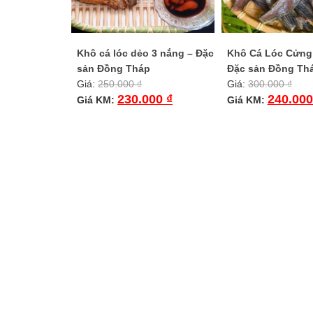
Khô cá lóc dẻo 3 nắng – Đặc
Khô Cá Lóc Cửng
sản Đồng Tháp
Đặc sản Đồng Th
Giá:
250.000
₫
Giá:
300.000
₫
230.000
₫
240.00
Giá KM:
Giá KM: