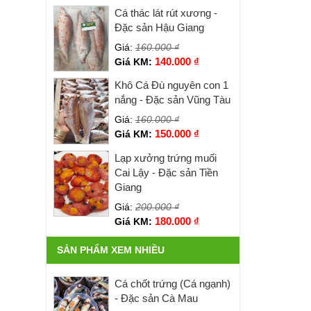
Cá thác lát rút xương -
Đặc sản Hậu Giang
Giá:
160.000
₫
140.000
₫
Giá KM:
Khô Cá Đù nguyên con 1
nắng - Đặc sản Vũng Tàu
Giá:
160.000
₫
150.000
₫
Giá KM:
Lạp xưởng trứng muối
Cai Lậy - Đặc sản Tiền
Giang
Giá:
200.000
₫
180.000
₫
Giá KM:
SẢN PHẨM XEM NHIỀU
Cá chốt trứng (Cá ngạnh)
- Đặc sản Cà Mau