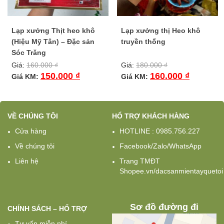
Lạp xưởng Thịt heo khô
Lạp xưởng thị Heo khô
(Hiệu Mỹ Tân) – Đặc sản
truyền thống
Sóc Trăng
Giá:
160.000
₫
Giá:
180.000
₫
150.000
₫
160.000
₫
Giá KM:
Giá KM:
VỀ CHÚNG TÔI
HỔ TRỢ KHÁCH HÀNG
Cửa hàng
HOTLINE : 0985.756.227
Về chúng tôi
Facebook/Zalo/WhatsApp
Liên hệ
Trang TMĐT
Shopee.vn/dacsanmientayquetoi
Sơ đồ đường đi
CHÍNH SÁCH – HỔ TRỢ
Tư vấn miễn phí