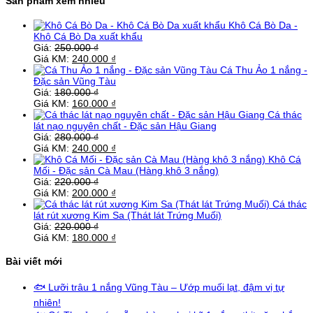
Sản phẩm xem nhiều
Khô Cá Bò Da -
Khô Cá Bò Da xuất khẩu
Giá:
250.000
₫
Giá KM:
240.000
₫
Cá Thu Ảo 1 nắng -
Đặc sản Vũng Tàu
Giá:
180.000
₫
Giá KM:
160.000
₫
Cá thác
lát nạo nguyên chất - Đặc sản Hậu Giang
Giá:
280.000
₫
Giá KM:
240.000
₫
Khô Cá
Mối - Đặc sản Cà Mau (Hàng khô 3 nắng)
Giá:
220.000
₫
Giá KM:
200.000
₫
Cá thác
lát rút xương Kim Sa (Thát lát Trứng Muối)
Giá:
220.000
₫
Giá KM:
180.000
₫
Bài viết mới
🐟 Lưỡi trâu 1 nắng Vũng Tàu – Ướp muối lạt, đậm vị tự
nhiên!