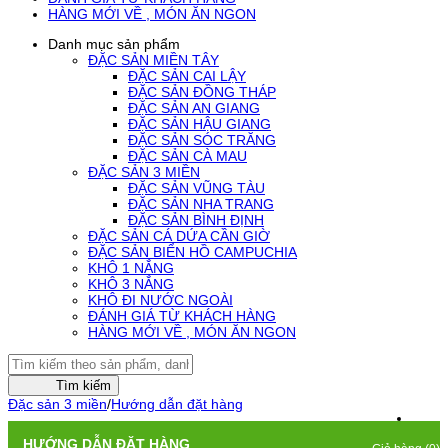
HÀNG MỚI VỀ , MÓN ĂN NGON
Danh mục sản phẩm
ĐẶC SẢN MIỀN TÂY
ĐẶC SẢN CAI LẬY
ĐẶC SẢN ĐỒNG THÁP
ĐẶC SẢN AN GIANG
ĐẶC SẢN HẬU GIANG
ĐẶC SẢN SÓC TRĂNG
ĐẶC SẢN CÀ MAU
ĐẶC SẢN 3 MIỀN
ĐẶC SẢN VŨNG TÀU
ĐẶC SẢN NHA TRANG
ĐẶC SẢN BÌNH ĐỊNH
ĐẶC SẢN CÁ DỨA CẦN GIỜ
ĐẶC SẢN BIỂN HỒ CAMPUCHIA
KHÔ 1 NẮNG
KHÔ 3 NẮNG
KHÔ ĐI NƯỚC NGOÀI
ĐÁNH GIÁ TỪ KHÁCH HÀNG
HÀNG MỚI VỀ , MÓN ĂN NGON
Tìm kiếm
Đặc sản 3 miền
/
Hướng dẫn đặt hàng
HƯỚNG DẪN ĐẶT HÀNG