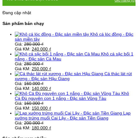
Giỏ hàng (0)
Đang cập nhật
Sản phẩm bán chạy
Khô cá lóc đồng - Đặc
sản miền tây
Giá:
280.000
₫
Giá KM:
240.000
₫
Khô cá sặc bổi 1
nắng - Đặc sản Cà Mau
Giá:
280.000
₫
Giá KM:
250.000
₫
Cá thác lát rút
xương - Đặc sản Hậu Giang
Giá:
160.000
₫
Giá KM:
140.000
₫
Khô
Cá Đù nguyên con 1 nắng - Đặc sản Vũng Tàu
Giá:
160.000
₫
Giá KM:
150.000
₫
Lạp
xưởng trứng muối Cai Lậy - Đặc sản Tiền Giang
Giá:
200.000
₫
Giá KM:
180.000
₫