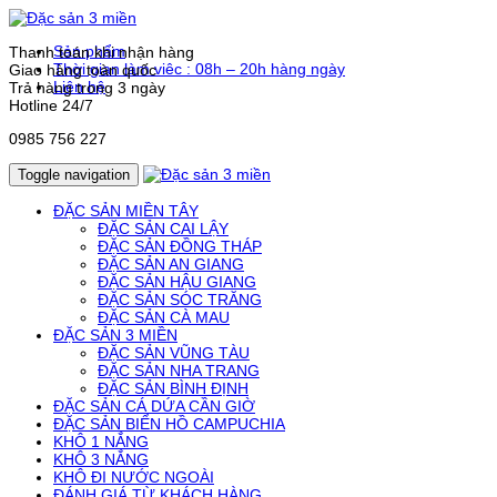
Sản phẩm
Thanh toán khi nhận hàng
Thời gian làm viêc : 08h – 20h hàng ngày
Giao hàng toàn quốc
Liên hệ
Trả hàng trong 3 ngày
Hotline
24/7
0985 756 227
Toggle navigation
ĐẶC SẢN MIỀN TÂY
ĐẶC SẢN CAI LẬY
ĐẶC SẢN ĐỒNG THÁP
ĐẶC SẢN AN GIANG
ĐẶC SẢN HẬU GIANG
ĐẶC SẢN SÓC TRĂNG
ĐẶC SẢN CÀ MAU
ĐẶC SẢN 3 MIỀN
ĐẶC SẢN VŨNG TÀU
ĐẶC SẢN NHA TRANG
ĐẶC SẢN BÌNH ĐỊNH
ĐẶC SẢN CÁ DỨA CẦN GIỜ
ĐẶC SẢN BIỂN HỒ CAMPUCHIA
KHÔ 1 NẮNG
KHÔ 3 NẮNG
KHÔ ĐI NƯỚC NGOÀI
ĐÁNH GIÁ TỪ KHÁCH HÀNG