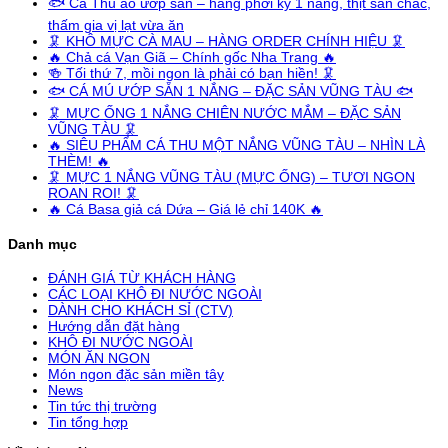
🐟 Cá Thu ảo ướp sẵn – hàng phơi kỹ 1 nắng, thịt săn chắc,
thấm gia vị lạt vừa ăn
🦑 KHÔ MỰC CÀ MAU – HÀNG ORDER CHÍNH HIỆU 🦑
🔥 Chả cá Vạn Giã – Chính gốc Nha Trang 🔥
🍻 Tối thứ 7, mồi ngon là phải có bạn hiền! 🦑
🐟 CÁ MÚ ƯỚP SẴN 1 NẮNG – ĐẶC SẢN VŨNG TÀU 🐟
🦑 MỰC ỐNG 1 NẮNG CHIÊN NƯỚC MẮM – ĐẶC SẢN
VŨNG TÀU 🦑
🔥 SIÊU PHẨM CÁ THU MỘT NẮNG VŨNG TÀU – NHÌN LÀ
THÈM! 🔥
🦑 MỰC 1 NẮNG VŨNG TÀU (MỰC ỐNG) – TƯƠI NGON
ROAN ROI! 🦑
🔥 Cá Basa giả cá Dứa – Giá lẻ chỉ 140K 🔥
Danh mục
ĐÁNH GIÁ TỪ KHÁCH HÀNG
CÁC LOẠI KHÔ ĐI NƯỚC NGOÀI
DÀNH CHO KHÁCH SỈ (CTV)
Hướng dẫn đặt hàng
KHÔ ĐI NƯỚC NGOÀI
MÓN ĂN NGON
Món ngon đặc sản miền tây
News
Tin tức thị trường
Tin tổng hợp