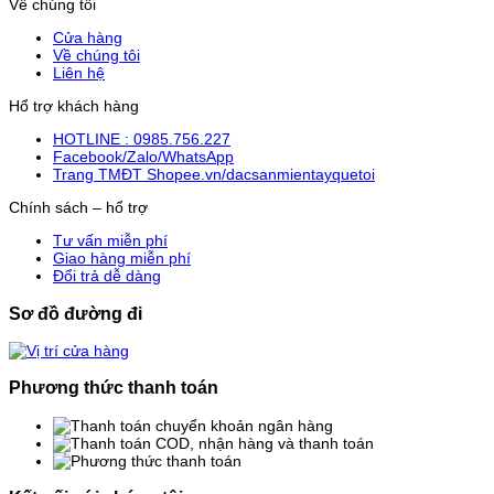
Về chúng tôi
Cửa hàng
Về chúng tôi
Liên hệ
Hổ trợ khách hàng
HOTLINE : 0985.756.227
Facebook/Zalo/WhatsApp
Trang TMĐT Shopee.vn/dacsanmientayquetoi
Chính sách – hổ trợ
Tư vấn miễn phí
Giao hàng miễn phí
Đổi trả dễ dàng
Sơ đồ đường đi
Phương thức thanh toán