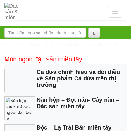
Toggle
navigati
Đặc sản 3 miền
/
Món ngon đặc sản
/
Món ngon đặc sản miền tây
Món ngon đặc sản miền tây
Cá dứa chính hiệu và đôi điều
về Sản phẩm Cá dứa trên thị
trường
Năn bộp – Đọt năn- Cây năn –
Đặc sản miền tây
Độc – Lạ Trái Bần miền tây