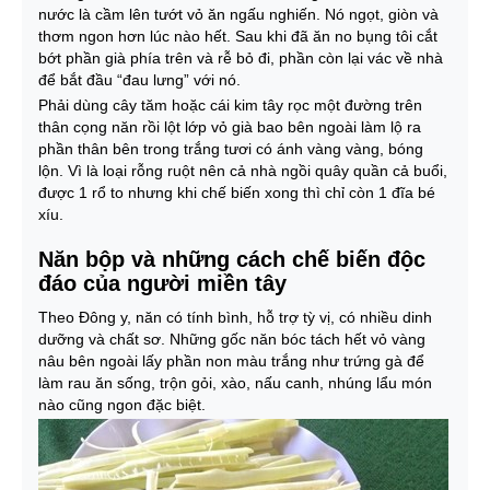
nước là cầm lên tướt vỏ ăn ngấu nghiến. Nó ngọt, giòn và
thơm ngon hơn lúc nào hết. Sau khi đã ăn no bụng tôi cắt
bớt phần già phía trên và rễ bỏ đi, phần còn lại vác về nhà
để bắt đầu “đau lưng” với nó.
Phải dùng cây tăm hoặc cái kim tây rọc một đường trên
thân cọng năn rồi lột lớp vỏ già bao bên ngoài làm lộ ra
phần thân bên trong trắng tươi có ánh vàng vàng, bóng
lộn. Vì là loại rỗng ruột nên cả nhà ngồi quây quần cả buổi,
được 1 rổ to nhưng khi chế biến xong thì chỉ còn 1 đĩa bé
xíu.
Năn bộp và những cách chế biến độc
đáo của người miền tây
Theo Đông y, năn có tính bình, hỗ trợ tỳ vị, có nhiều dinh
dưỡng và chất sơ. Những gốc năn bóc tách hết vỏ vàng
nâu bên ngoài lấy phần non màu trắng như trứng gà để
làm rau ăn sống, trộn gỏi, xào, nấu canh, nhúng lẩu món
nào cũng ngon đặc biệt.