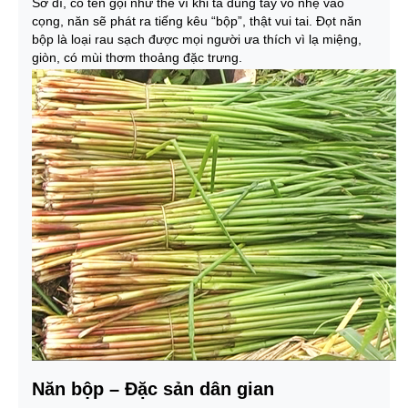
Sở dĩ, có tên gọi như thế vì khi ta dùng tay vỗ nhẹ vào
cọng, năn sẽ phát ra tiếng kêu “bộp”, thật vui tai. Đọt năn
bộp là loại rau sạch được mọi người ưa thích vì lạ miệng,
giòn, có mùi thơm thoảng đặc trưng.
Năn bộp – Đặc sản dân gian