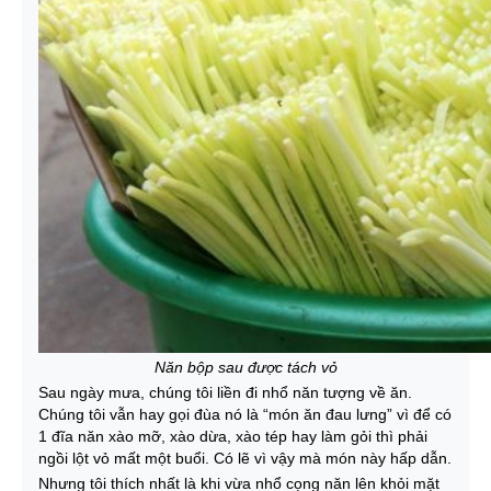
Năn bộp sau được tách vỏ
Sau ngày mưa, chúng tôi liền đi nhổ năn tượng về ăn.
Chúng tôi vẫn hay gọi đùa nó là “món ăn đau lưng” vì để có
1 đĩa năn xào mỡ, xào dừa, xào tép hay làm gỏi thì phải
ngồi lột vỏ mất một buổi. Có lẽ vì vậy mà món này hấp dẫn.
Nhưng tôi thích nhất là khi vừa nhổ cọng năn lên khỏi mặt