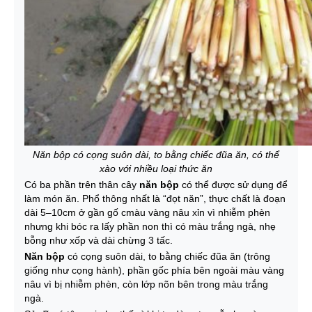
Năn bộp có cọng suôn dài, to bằng chiếc đũa ăn, có thể
xào với nhiều loại thức ăn
Có ba phần trên thân cây
năn bộp
có thể được sử dụng để
làm món ăn. Phổ thông nhất là “đọt năn”, thực chất là đoạn
dài 5–10cm ở gần gố cmàu vàng nâu xỉn vì nhiễm phèn
nhưng khi bóc ra lấy phần non thì có màu trắng ngà, nhẹ
bỗng như xốp và dài chừng 3 tấc.
Năn bộp
có cọng suôn dài, to bằng chiếc đũa ăn (trông
giống như cọng hành), phần gốc phía bên ngoài màu vàng
nâu vì bị nhiễm phèn, còn lớp nõn bên trong màu trắng
ngà.