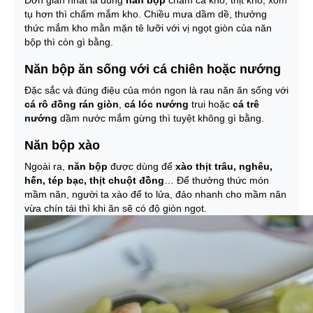
Đơn giản nhất là dùng
năn bộp
chấm cá kho, thịt kho, xôm
tụ hơn thì chấm mắm kho. Chiều mưa dầm dề, thưởng
thức mắm kho mằn mặn tê lưỡi với vị ngọt giòn của năn
bộp thì còn gì bằng.
Năn bộp ăn sống với cá chiên hoặc nướng
Đặc sắc và đúng điệu của món ngon là rau năn ăn sống với
cá rô đồng rán giòn
,
cá lóc nướng
trui hoặc
cá trê
nướng
dầm nước mắm gừng thì tuyệt không gì bằng.
Năn bộp xào
Ngoài ra,
năn bộp
được dùng để
xào thịt trâu, nghêu,
hến, tép bạc, thịt chuột đồng
… Để thưởng thức món
mầm năn, người ta xào để to lửa, đảo nhanh cho mầm năn
vừa chín tái thì khi ăn sẽ có độ giòn ngọt.