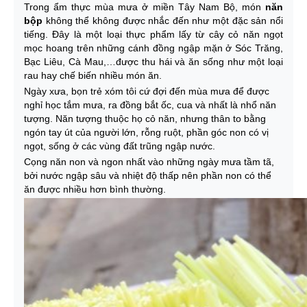
Trong ẩm thực mùa mưa ở miền Tây Nam Bộ, món
năn
bộp
không thể không được nhắc đến như một đặc sản nổi
tiếng. Đây là một loại thực phẩm lấy từ cây cỏ năn ngọt
mọc hoang trên những cánh đồng ngập mặn ở Sóc Trăng,
Bạc Liêu, Cà Mau,…được thu hái và ăn sống như một loại
rau hay chế biến nhiều món ăn.
Ngày xưa, bọn trẻ xóm tôi cứ đợi đến mùa mưa để được
nghỉ học tắm mưa, ra đồng bắt ốc, cua và nhất là nhổ năn
tượng. Năn tượng thuộc họ cỏ năn, nhưng thân to bằng
ngón tay út của người lớn, rỗng ruột, phần góc non có vị
ngọt, sống ở các vùng đất trũng ngập nước.
Cọng năn non và ngon nhất vào những ngày mưa tầm tã,
bởi nước ngập sâu và nhiệt độ thấp nên phần non có thể
ăn được nhiều hơn bình thường.