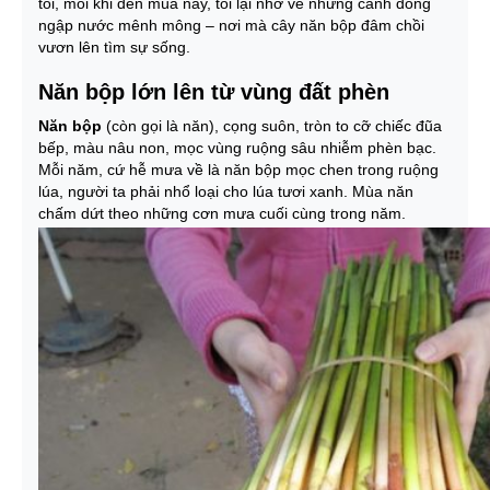
tôi, mỗi khi đến mùa này, tôi lại nhớ về những cánh đồng
ngập nước mênh mông – nơi mà cây năn bộp đâm chồi
vươn lên tìm sự sống.
Năn bộp lớn lên từ vùng đất phèn
Năn bộp
(còn gọi là năn), cọng suôn, tròn to cỡ chiếc đũa
bếp, màu nâu non, mọc vùng ruộng sâu nhiễm phèn bạc.
Mỗi năm, cứ hễ mưa về là năn bộp mọc chen trong ruộng
lúa, người ta phải nhổ loại cho lúa tươi xanh. Mùa năn
chấm dứt theo những cơn mưa cuối cùng trong năm.