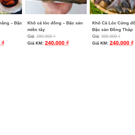
 nắng – Đặc
Khô cá lóc đồng – Đặc sản
Khô Cá Lóc Cửng đ
miền tây
Đặc sản Đồng Tháp
Giá:
280.000
₫
Giá:
300.000
₫
0
₫
240.000
₫
240.000
₫
Giá KM:
Giá KM: