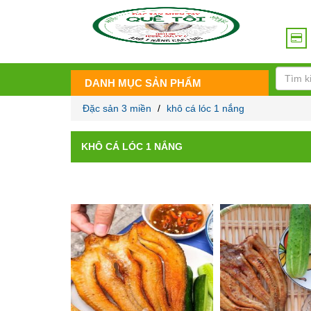
DANH MỤC SẢN PHẨM
Đặc sản 3 miền
/
khô cá lóc 1 nắng
KHÔ CÁ LÓC 1 NẮNG
Đã
Hiển thị tất cả 4 kết quả
sắp
xếp
theo
giá:
thấp
đến
cao