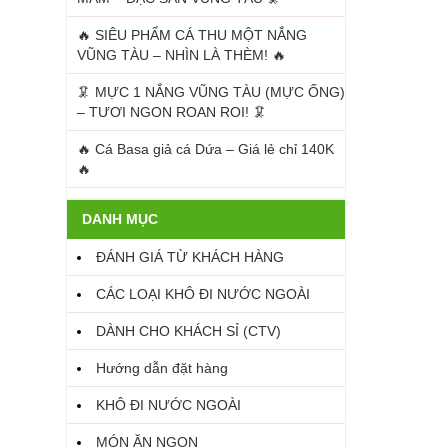
🔥 SIÊU PHẨM CÁ THU MỘT NẮNG
VŨNG TÀU – NHÌN LÀ THÈM! 🔥
🦑 MỰC 1 NẮNG VŨNG TÀU (MỰC ỐNG)
– TƯƠI NGON ROAN ROI! 🦑
🔥 Cá Basa giả cá Dứa – Giá lẻ chỉ 140K
🔥
DANH MỤC
ĐÁNH GIÁ TỪ KHÁCH HÀNG
CÁC LOẠI KHÔ ĐI NƯỚC NGOÀI
DÀNH CHO KHÁCH SỈ (CTV)
Hướng dẫn đặt hàng
KHÔ ĐI NƯỚC NGOÀI
MÓN ĂN NGON