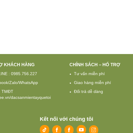
Ợ KHÁCH HÀNG
CHÍNH SÁCH – HỔ TRỢ
INE : 0985.756.227
Tư vấn miễn phí
book/Zalo/WhatsApp
Giao hàng miễn phí
g TMĐT
Đổi trả dễ dàng
e.vn/dacsanmientayquetoi
Kết nối với chúng tôi