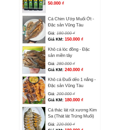
50.000
₫
Cá Chim Ướp Muối Ớt -
Đặc sản Vũng Tàu
Giá:
180.000
₫
150.000
₫
Giá KM:
Khô cá lóc đồng - Đặc
sản miền tây
Giá:
280.000
₫
240.000
₫
Giá KM:
Khô cá Đuối dẻo 1 nắng -
Đặc sản Vũng Tàu
Giá:
200.000
₫
180.000
₫
Giá KM:
Cá thác lát rút xương Kim
Sa (Thát lát Trứng Muối)
Giá:
220.000
₫