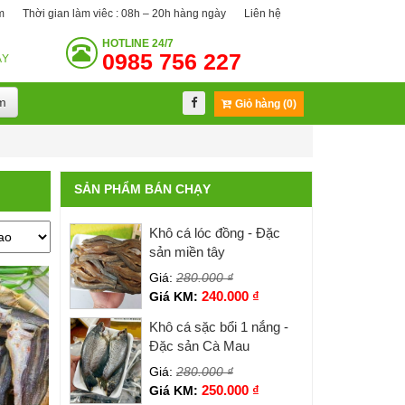
m
Thời gian làm viêc : 08h – 20h hàng ngày
Liên hệ
HOTLINE
24/7
0985 756 227
ÀY
m
Giỏ hàng (0)
SẢN PHẨM BÁN CHẠY
Khô cá lóc đồng - Đặc
sản miền tây
Giá:
280.000
₫
240.000
₫
Giá KM:
Khô cá sặc bổi 1 nắng -
Đặc sản Cà Mau
Giá:
280.000
₫
250.000
₫
Giá KM: