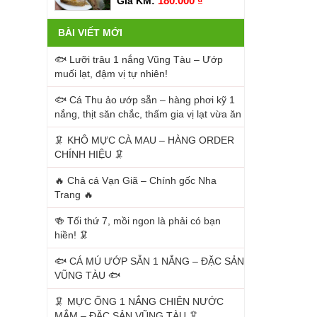
180.000
₫
Giá KM:
BÀI VIẾT MỚI
🐟 Lưỡi trâu 1 nắng Vũng Tàu – Ướp
muối lạt, đậm vị tự nhiên!
🐟 Cá Thu ảo ướp sẵn – hàng phơi kỹ 1
nắng, thịt săn chắc, thấm gia vị lạt vừa ăn
🦑 KHÔ MỰC CÀ MAU – HÀNG ORDER
CHÍNH HIỆU 🦑
🔥 Chả cá Vạn Giã – Chính gốc Nha
Trang 🔥
🍻 Tối thứ 7, mồi ngon là phải có bạn
hiền! 🦑
🐟 CÁ MÚ ƯỚP SẴN 1 NẮNG – ĐẶC SẢN
VŨNG TÀU 🐟
🦑 MỰC ỐNG 1 NẮNG CHIÊN NƯỚC
MẮM – ĐẶC SẢN VŨNG TÀU 🦑