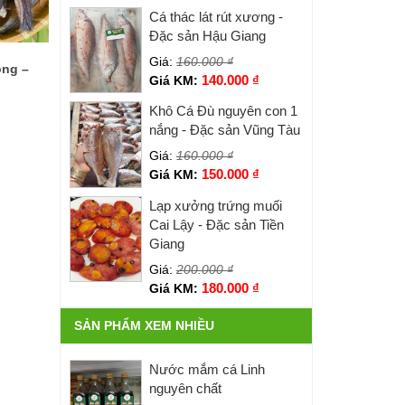
Cá thác lát rút xương -
Đặc sản Hậu Giang
Giá:
160.000
₫
ồng –
140.000
₫
Giá KM:
Khô Cá Đù nguyên con 1
nắng - Đặc sản Vũng Tàu
Giá:
160.000
₫
150.000
₫
Giá KM:
Lạp xưởng trứng muối
Cai Lậy - Đặc sản Tiền
Giang
Giá:
200.000
₫
180.000
₫
Giá KM:
SẢN PHẨM XEM NHIỀU
Nước mắm cá Linh
nguyên chất