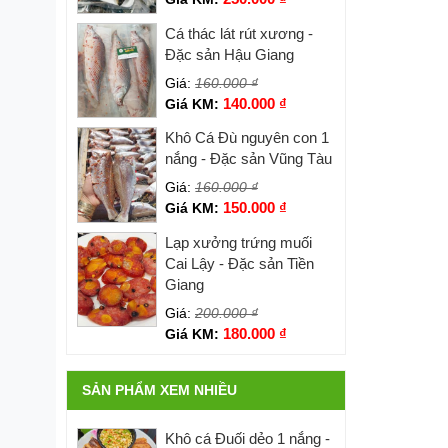
Cá thác lát rút xương -
Đặc sản Hậu Giang
Giá:
160.000
₫
140.000
₫
Giá KM:
Khô Cá Đù nguyên con 1
nắng - Đặc sản Vũng Tàu
Giá:
160.000
₫
150.000
₫
Giá KM:
Lạp xưởng trứng muối
Cai Lậy - Đặc sản Tiền
Giang
Giá:
200.000
₫
180.000
₫
Giá KM:
SẢN PHẨM XEM NHIỀU
Khô cá Đuối dẻo 1 nắng -