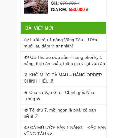
Giá:
650.000
₫
550.000
₫
Giá KM:
BÀI VIẾT MỚI
🐟 Lưỡi trâu 1 nắng Vũng Tàu – Ướp
muối lạt, đậm vị tự nhiên!
🐟 Cá Thu ảo ướp sẵn – hàng phơi kỹ 1
nắng, thịt săn chắc, thấm gia vị lạt vừa ăn
🦑 KHÔ MỰC CÀ MAU – HÀNG ORDER
CHÍNH HIỆU 🦑
🔥 Chả cá Vạn Giã – Chính gốc Nha
Trang 🔥
🍻 Tối thứ 7, mồi ngon là phải có bạn
hiền! 🦑
🐟 CÁ MÚ ƯỚP SẴN 1 NẮNG – ĐẶC SẢN
VŨNG TÀU 🐟