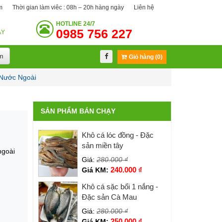
m
Thời gian làm viêc : 08h – 20h hàng ngày
Liên hệ
HOTLINE
24/7
0985 756 227
ÀY
m
Giỏ hàng (0)
 Nước Ngoài
SẢN PHẨM BÁN CHẠY
Khô cá lóc đồng - Đặc
sản miền tây
ngoài
Giá:
280.000
₫
240.000
₫
Giá KM:
Khô cá sặc bổi 1 nắng -
Đặc sản Cà Mau
Giá:
280.000
₫
250.000
₫
Giá KM: