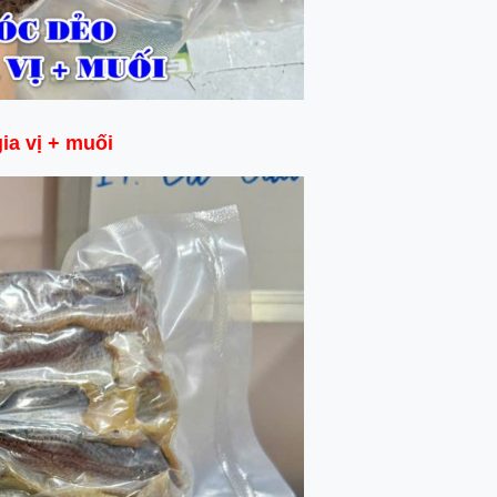
gia vị + muối