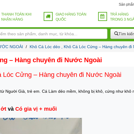
Sản phẩ
THANH TOÁN KHI
GIAO HÀNG TOÀN
TRẢ HÀNG
NHẬN HÀNG
QUỐC
TRONG 3 NG
Tìm kiế
NƯỚC NGOÀI
/
Khô Cá Lóc dẻo , Khô Cá Lóc Cửng – Hàng chuyên đi
ng – Hàng chuyên đi Nước Ngoài
á Lóc Cửng – Hàng chuyên đi Nước Ngoài
 từ Người Già, trẻ em. Cá Làm dẻo mềm, không bị khô, cứng như khô 
 ớt
và
Có gia vị + muối