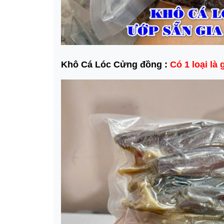
Khô Cá Lóc Cửng đồng :
Có 1 loại là 