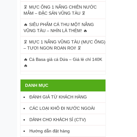
🦑 MỰC ỐNG 1 NẮNG CHIÊN NƯỚC
MẮM – ĐẶC SẢN VŨNG TÀU 🦑
🔥 SIÊU PHẨM CÁ THU MỘT NẮNG
VŨNG TÀU – NHÌN LÀ THÈM! 🔥
🦑 MỰC 1 NẮNG VŨNG TÀU (MỰC ỐNG)
– TƯƠI NGON ROAN ROI! 🦑
🔥 Cá Basa giả cá Dứa – Giá lẻ chỉ 140K
🔥
DANH MỤC
ĐÁNH GIÁ TỪ KHÁCH HÀNG
CÁC LOẠI KHÔ ĐI NƯỚC NGOÀI
DÀNH CHO KHÁCH SỈ (CTV)
Hướng dẫn đặt hàng