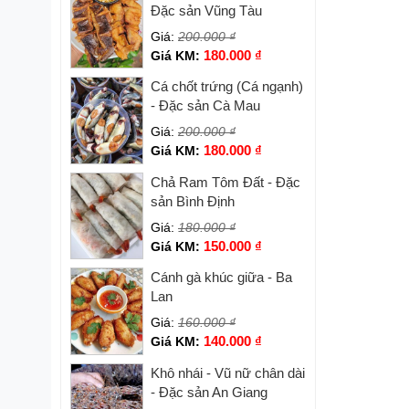
Đặc sản Vũng Tàu
Giá:
200.000
₫
180.000
₫
Giá KM:
Cá chốt trứng (Cá ngạnh)
- Đặc sản Cà Mau
Giá:
200.000
₫
180.000
₫
Giá KM:
Chả Ram Tôm Đất - Đặc
sản Bình Định
Giá:
180.000
₫
150.000
₫
Giá KM:
Cánh gà khúc giữa - Ba
Lan
Giá:
160.000
₫
140.000
₫
Giá KM:
Khô nhái - Vũ nữ chân dài
- Đặc sản An Giang