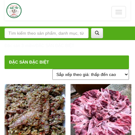
Toggle
navigati
Đặc sản 3 miền
/
ĐẶC SẢN ĐẶC BIỆT
ĐẶC SẢN ĐẶC BIỆT
Đã
Hiển thị tất cả 2 kết quả
sắp
xếp
theo
giá:
thấp
đến
cao