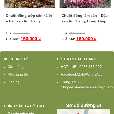
Chuột đồng ướp sẵn xả ớt
Chuột đồng làm sẵn – Đặc
– Đặc sản An Giang
sản An Giang, Đồng Tháp
Giá:
200.000
₫
Giá:
180.000
₫
150.000
₫
160.000
₫
Giá KM:
Giá KM:
VỀ CHÚNG TÔI
HỔ TRỢ KHÁCH HÀNG
Cửa hàng
HOTLINE : 0985.756.227
Về chúng tôi
Facebook/Zalo/WhatsApp
Liên hệ
Trang TMĐT
Shopee.vn/dacsanmientayquetoi
Sơ đồ đường đi
CHÍNH SÁCH – HỔ TRỢ
Tư vấn miễn phí