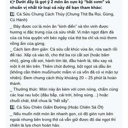
👉 Dưới đây là gợi ý 2 món ăn cực kỳ “bắt cơm” và
chuẩn vị nhất từ loại cá này để bạn tham khảo:
1️⃣. Cá Sửu Chưng Cách Thủy (Chưng Thịt Ba Rọi, Gừng,
Củ Hành)
_ Đây được coi là món ăn “kinh điển” và tôn vinh được
hương vị đặc trưng của cá sửu nhất. Vị mặn ngọt đậm đà
của cá hòa quyện với béo ngậy của thịt ba chỉ và mùi thơm
nồng ấm của gừng.
_ Cách làm đơn giản: Cá sửu cắt khúc vừa ăn, rửa sạch rồi
để ráo. Xếp cá vào tô, cho thịt ba rọi cắt sợi (hoặc băm
nhỏ), gừng cắt sợi, hành tím lát, đầu hành lá, tiêu xay và
một ít ớt lên trên. Thêm chút đường, bột ngọt và dầu ăn
(không cần thêm muối/nước mắm vì cá vốn đã có vị mặn tự
nhiên). Đem chưng cách thủy khoảng 20 – 25 phút là hoàn
thành.
_ Thưởng thức: Món này ăn kèm với cơm nóng, chấm cùng
các loại rau luộc (đậu bắp, cải trời, bông súng…) hoặc
chuối chát, khế chua là “hết sẩy”.
2️⃣. Cá Sửu Chiên Giấm Đường (Hoặc Chiên Sả Ớt)
_ Nếu muốn một món ăn nhanh gọn, có độ giòn rụm bên
ngoài nhưng bên trong thịt cá vẫn giữ được độ dai ngọt thì
chiên là lựa chọn hoàn hảo.