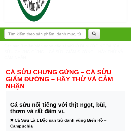
Đặc sản 3 miền
/
Món ngon đặc sản
/
KHÔ ĐI NƯỚC NGOÀI
/
CÁ
SỬU CHƯNG GỪNG – CÁ SỬU GIẤM ĐƯỜNG – HÃY THỬ VÀ
CẢM NHẬN
CÁ SỬU CHƯNG GỪNG – CÁ SỬU
GIẤM ĐƯỜNG – HÃY THỬ VÀ CẢM
NHẬN
Cá sửu nổi tiếng với thịt ngọt, bùi,
thơm và rất đậm vị.
❌ Cá Sửu Là 1 Đặc sản trứ danh vùng Biển Hồ –
Campuchia