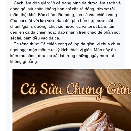
_ Cách làm đơn giản: Vì cá trong hình đã được làm sạch và
đóng gói hút chân không bạn chỉ cần rã đông, rửa sơ rồi
thấm thật khô. Bắc chảo dầu nóng, thả cá vào chiên vàng
đều hai mặt với lửa vừa. Sau đó, pha hỗn hợp nước cốt
chanh/giấm, đường, chút xíu nước lọc và tỏi ớt băm, tẩm
đều lên cá đã chiên hoặc đảo nhanh trên chảo để phần sốt
sệt lại, bám đều vào da cá.
_ Thưởng thức: Cá chiên xong có lớp da giòn, vị chua chua
ngọt ngọt mặn mặn cực kỳ kích thích vị giác. Món này ăn
kèm rau sống, dưa leo xắt lát trong những ngày mưa thì
không gì bằng.