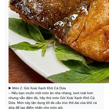
▶️ Món 2: Gỏi Xoài Xanh Khô Cá Dứa
– Nếu bạn muốn một món ăn nhẹ nhàng, tươi mát hơn
nhưng vẫn đậm đà, hãy thử món Gỏi Xoài Xanh Khô Cá
Dứa. Món này tận dụng tối đa cấu trúc thịt dai của khô cá
dứa để tạo điểm nhấn cho món gỏi.