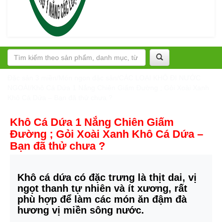
Đặc sản 3 miền
/
Món ngon đặc sản
/
CÁC LOẠI KHÔ ĐI NƯỚC
NGOÀI
/
Khô Cá Dứa 1 Nắng Chiên Giấm Đường ; Gỏi Xoài Xanh
Khô Cá Dứa – Bạn đã thử chưa ?
Khô Cá Dứa 1 Nắng Chiên Giấm
Đường ; Gỏi Xoài Xanh Khô Cá Dứa –
Bạn đã thử chưa ?
Khô cá dứa có đặc trưng là thịt dai, vị
ngọt thanh tự nhiên và ít xương, rất
phù hợp để làm các món ăn đậm đà
hương vị miền sông nước.