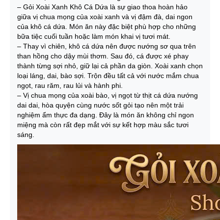
– Gỏi Xoài Xanh Khô Cá Dứa là sự giao thoa hoàn hảo
giữa vị chua mọng của xoài xanh và vị đậm đà, dai ngon
của khô cá dứa. Món ăn này đặc biệt phù hợp cho những
bữa tiệc cuối tuần hoặc làm món khai vị tươi mát.
– Thay vì chiên, khô cá dứa nên được nướng sơ qua trên
than hồng cho dậy mùi thơm. Sau đó, cá được xé phay
thành từng sợi nhỏ, giữ lại cả phần da giòn⁠. Xoài xanh chọn
loại láng, dai, bào sợi. Trộn đều tất cả với nước mắm chua
ngọt, rau răm, rau lủi và hành phi.
– Vị chua mọng của xoài bào, vị ngọt từ thịt cá dứa nướng
dai dai, hòa quyện cùng nước sốt gỏi tạo nên một trải
nghiệm ẩm thực đa dạng. Đây là món ăn không chỉ ngon
miệng mà còn rất đẹp mắt với sự kết hợp màu sắc tươi
sáng.