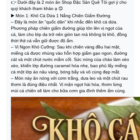
👉 Dưới đây là 2 món ăn Shop Đặc Sản Quê Tôi gợi ý cho
quý khách tham khảo ạ 😊
▶️ Món 1: Khô Cá Dứa 1 Nắng Chiên Giấm Đường
– Đây là món ăn “quốc dân” khi nhắc đến khô cá dứa.
Phương pháp chiên giấm đường giúp tôn lên vị ngọt của
cá, làm cho lớp da trở nên giòn tan mà không bị khô, đồng
thời thịt cá vẫn giữ được độ ẩm.
– Vị Ngon Khó Cưỡng: Sau khi chiên vàng đều hai mặt,
miếng cá được nhúng vào hỗn hợp giấm gạo ngon, đường
cát và một chút nước mắm cốt. Sức nóng của chảo làm xèo
xèo, khiến lớp đường caramel hóa nhẹ, bao phủ lấy miếng
cá một lớp áo nâu vàng, bóng bẩy và vô cùng đẹp mắt.
– Món này ăn nóng với cơm trắng, dưa leo và một chút rau
thơm là đúng điệu nhất. Vị mặn ngọt hài hòa, thơm lừng
mùi cá chiên sẽ làm cho bữa cơm gia đình thêm ấm cúng.