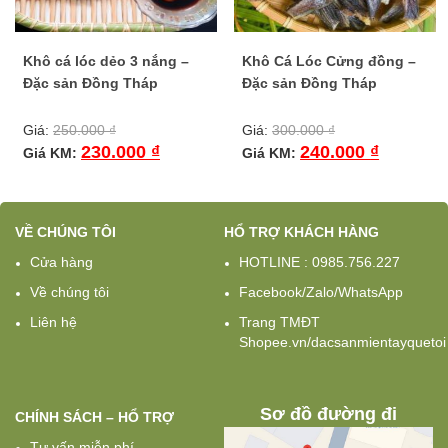
Khô cá lóc dẻo 3 nắng –
Khô Cá Lóc Cửng đồng –
Đặc sản Đồng Tháp
Đặc sản Đồng Tháp
Giá:
250.000
₫
Giá:
300.000
₫
230.000
₫
240.000
₫
Giá KM:
Giá KM:
VỀ CHÚNG TÔI
HỔ TRỢ KHÁCH HÀNG
Cửa hàng
HOTLINE : 0985.756.227
Về chúng tôi
Facebook/Zalo/WhatsApp
Liên hệ
Trang TMĐT
Shopee.vn/dacsanmientayquetoi
Sơ đồ đường đi
CHÍNH SÁCH – HỔ TRỢ
Tư vấn miễn phí