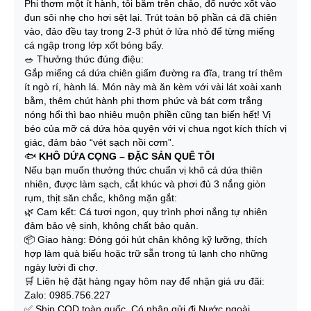
Phi thơm một ít hành, tỏi băm trên chảo, đổ nước xốt vào
đun sôi nhẹ cho hơi sệt lại. Trút toàn bộ phần cá đã chiên
vào, đảo đều tay trong 2-3 phút ở lửa nhỏ để từng miếng
cá ngập trong lớp xốt bóng bẩy.
🥗 Thưởng thức đúng điệu:
Gắp miếng cá dứa chiên giấm đường ra đĩa, trang trí thêm
ít ngò rí, hành lá. Món này mà ăn kèm với vài lát xoài xanh
bằm, thêm chút hành phi thơm phức và bát cơm trắng
nóng hổi thì bao nhiêu muộn phiền cũng tan biến hết! Vị
béo của mỡ cá dứa hòa quyện với vị chua ngọt kích thích vị
giác, đảm bảo “vét sạch nồi cơm”.
🐟
KHÔ DỨA CỌNG – ĐẶC SẢN QUÊ TÔI
Nếu bạn muốn thưởng thức chuẩn vị khô cá dứa thiên
nhiên, được làm sạch, cắt khúc và phơi đủ 3 nắng giòn
rụm, thịt săn chắc, không mặn gắt:
🌿
Cam kết: Cá tươi ngon, quy trình phơi nắng tự nhiên
đảm bảo vệ sinh, không chất bảo quản.
📦
Giao hàng: Đóng gói hút chân không kỹ lưỡng, thích
hợp làm quà biếu hoặc trữ sẵn trong tủ lạnh cho những
ngày lười đi chợ.
🛒 Liên hệ đặt hàng ngay hôm nay để nhận giá ưu đãi:
Zalo: 0985.756.227
✅
Ship COD toàn quốc. Có nhận gửi đi Nước ngoài