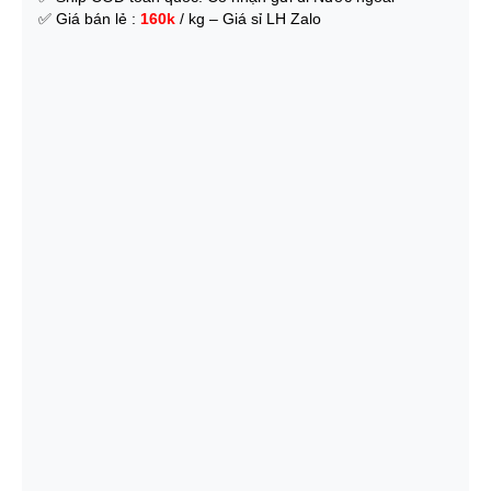
✅
Giá bán lẻ :
160k
/ kg – Giá sỉ LH Zalo