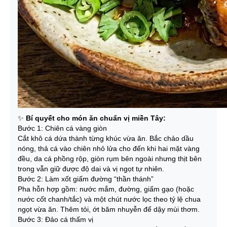
✨
Bí quyết cho món ăn chuẩn vị miền Tây:
Bước 1: Chiên cá vàng giòn
Cắt khô cá dứa thành từng khúc vừa ăn. Bắc chảo dầu
nóng, thả cá vào chiên nhỏ lửa cho đến khi hai mặt vàng
đều, da cá phồng rộp, giòn rụm bên ngoài nhưng thịt bên
trong vẫn giữ được độ dai và vị ngọt tự nhiên.
Bước 2: Làm xốt giấm đường “thần thánh”
Pha hỗn hợp gồm: nước mắm, đường, giấm gạo (hoặc
nước cốt chanh/tắc) và một chút nước lọc theo tỷ lệ chua
ngọt vừa ăn. Thêm tỏi, ớt băm nhuyễn để dậy mùi thơm.
Bước 3: Đảo cá thấm vị