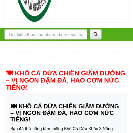
Đặc sản 3 miền
/
Món ngon đặc sản
/
CÁC LOẠI KHÔ ĐI NƯỚC
NGOÀI
/
🍽️ KHÔ CÁ DỨA CHIÊN GIẤM ĐƯỜNG – VỊ NGON ĐẬM
ĐÀ, HAO CƠM NỨC TIẾNG!
🍽️ KHÔ CÁ DỨA CHIÊN GIẤM ĐƯỜNG
– VỊ NGON ĐẬM ĐÀ, HAO CƠM NỨC
TIẾNG!
🍽️ KHÔ CÁ DỨA CHIÊN GIẤM ĐƯỜNG
– VỊ NGON ĐẬM ĐÀ, HAO CƠM NỨC
TIẾNG!
Bạn đã thử nâng tầm miếng Khô Cá Dứa Khúc 3 Nắng